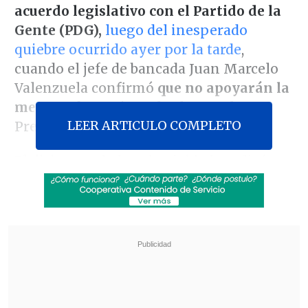
acuerdo legislativo con el Partido de la
Gente (PDG),
luego del inesperado
quiebre ocurrido ayer por la tarde
,
cuando el jefe de bancada Juan Marcelo
Valenzuela confirmó
que no apoyarán la
megarreforma
impulsada por el
LEER ARTICULO COMPLETO
Presidente Kast.
El dirigente de la colectividad explicó
que la ruptura
obedeció a un
incumplimiento en las expectativas de
ayuda directa a la clase media
por parte
del Ejecutivo.
Revisa también