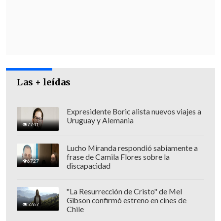
central, que es el de Reconstrucción
Nacional y de Desarrollo Económico y
Social", enfatizó.
Las + leídas
Expresidente Boric alista nuevos viajes a
Uruguay y Alemania
7741
Lucho Miranda respondió sabiamente a
frase de Camila Flores sobre la
6727
discapacidad
"La Resurrección de Cristo" de Mel
Gibson confirmó estreno en cines de
5267
Chile
"Lo que se hizo fue entregarle el