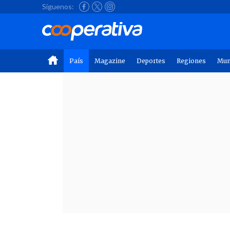
Síguenos:
País
Magazine
Deportes
Regiones
Mu