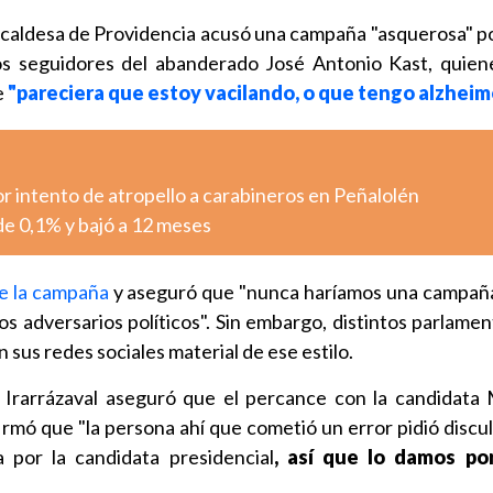
lcaldesa de Providencia acusó una campaña "asquerosa" po
os seguidores del abanderado José Antonio Kast, quien
e
"pareciera que estoy vacilando, o que tengo alzheim
r intento de atropello a carabineros en Peñalolén
 de 0,1% y bajó a 12 meses
de la campaña
y aseguró que "nunca haríamos una campañ
s adversarios políticos". Sin embargo, distintos parlamen
 sus redes sociales material de ese estilo.
o Irarrázaval aseguró que el percance con la candidata 
irmó que "la persona ahí que cometió un error pidió discul
 por la candidata presidencial
, así que lo damos p