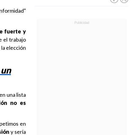
onformidad"
e fuerte y
 el trabajo
la elección
 un
en una lista
ión no es
petimos en
sión
y sería