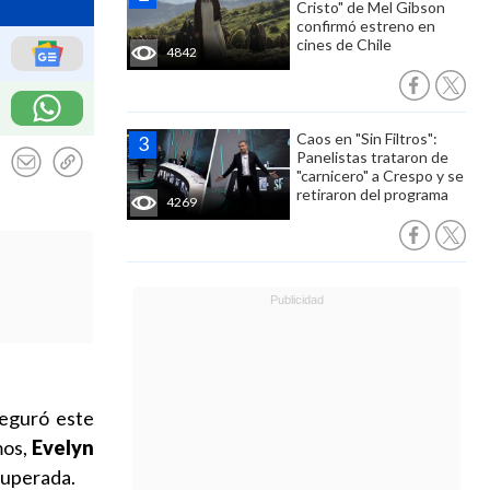
Cristo" de Mel Gibson
confirmó estreno en
cines de Chile
4842
Caos en "Sin Filtros":
Panelistas trataron de
"carnicero" a Crespo y se
retiraron del programa
4269
seguró este
mos,
Evelyn
superada.