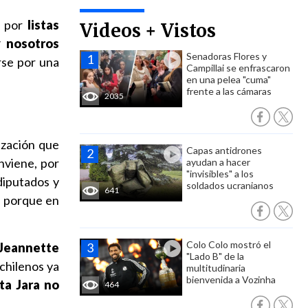
 por
listas
Videos + Vistos
y nosotros
Senadoras Flores y
rse por una
Campillai se enfrascaron
en una pelea "cuma"
frente a las cámaras
2035
ización que
Capas antidrones
nviene, por
ayudan a hacer
"invisibles" a los
diputados y
soldados ucranianos
641
, porque en
Colo Colo mostró el
Jeannette
"Lado B" de la
 chilenos ya
multitudinaria
bienvenida a Vozinha
ata Jara no
464