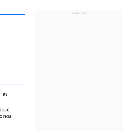
 las
“José
o nos