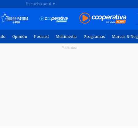
Escucha aquí ▼
ndo
Opinión
Podcast
Multimedia
Programas
Marcas & Neg