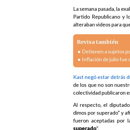
La semana pasada, la exa
Partido Republicano y l
alteraban videos para qu
Revisa también
Detienen a sujetos po
Inflación de julio fue
Kast negó estar detrás 
de los que no son nuestro
colectividad publicaron en
Al respecto, el diputad
dimos por superado" y af
fueron aceptadas por la
superado
".