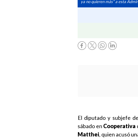
ya no quieren más” a esta Admin
El diputado y subjefe d
sábado en
Cooperativa
Matthei
, quien acusó u