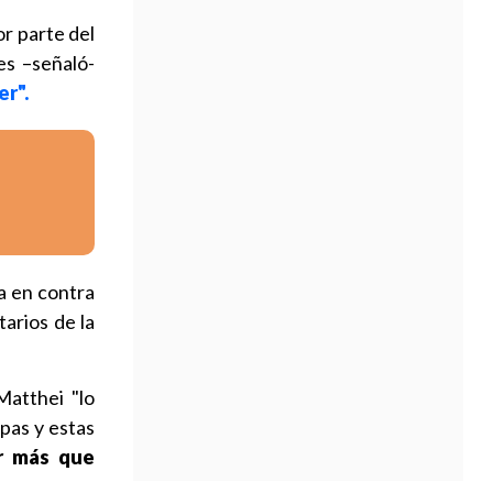
r parte del
es –señaló-
er".
a en contra
tarios de la
Matthei "lo
pas y estas
or más que