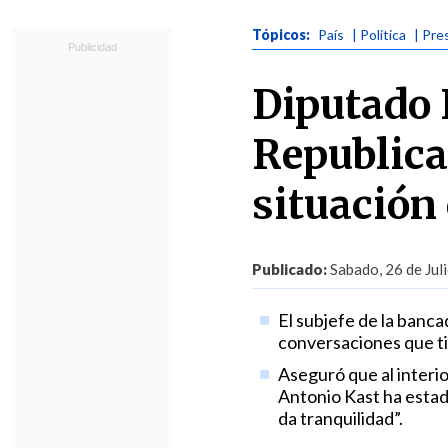
Tópicos:
País
| Política
| Pre
Diputado I
Republica
situación
Publicado:
Sabado, 26 de Jul
El subjefe de la banc
conversaciones que ti
Aseguró que al interi
Antonio Kast ha estad
da tranquilidad”.