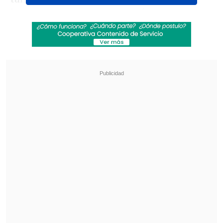
integrarme.
Esto es un equívoco
completo
", afirmó el economista en
El
Primer Café de Cooperativa
, dejando
claro que su respaldo a Jara no implica
un rol operativo en su equipo.
Revisa también
Megaoperativo de Carabineros y PDI dejó
1.341 detenidos a nivel nacional
Poduje celebró megarreforma: Por fin
tendremos los 465 mil millones para
reconstrucción
El economista explicó que la confusión
pudo surgir luego de que el viernes