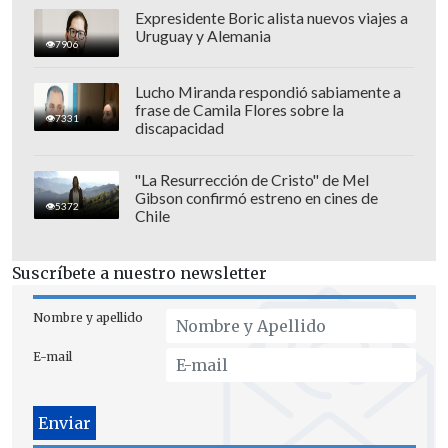
Expresidente Boric alista nuevos viajes a
Uruguay y Alemania
7906
Lucho Miranda respondió sabiamente a
frase de Camila Flores sobre la
7331
discapacidad
"La Resurrección de Cristo" de Mel
Gibson confirmó estreno en cines de
5372
Chile
A pesar de que la propia candidata
Jeannette Jara señaló en
La Tercera
que lo
Suscríbete a nuestro newsletter
consideraba un "muy buen aporte" y que
lo llamaría, Eyzaguirre confirmó que
Nombre y apellido
conversó con ella y le reiteró su postura.
E-mail
"
Ella no ha formado el comando, así que
difícilmente podría haberme convocado
y claramente me expresó que no era ese