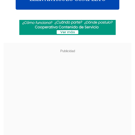
El ex diputado y ex timonel de la
Democracia Cristiana (DC)
Gutenberg
Martínez se mostró contrario a que el
Partido Comunista (PC) forme parte del
futuro gobierno de Michelle Bachelet
, a
menos que la colectividad haga
"precisiones importantes" sobre
derechos humanos, democracia y su
visión sobre Cuba.
"Si no hubieran precisiones necesarias
por parte del PC, si las cosas