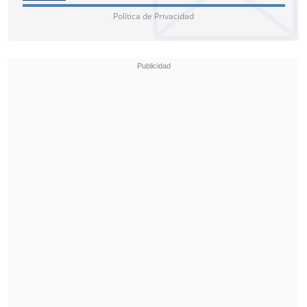
Política de Privacidad
No obstante, enfatizó que el respaldo de
la DC a Michelle Bachelet no pasa por la
situación del PC: "La Presidenta será la
que decida, si lo decide creo que será un
error, pero
tenemos un compromiso de
respaldar a la Presidenta en el ejercicio