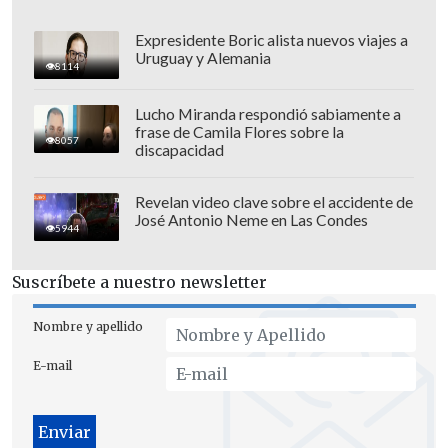
internacional, creo que sería un error".
Expresidente Boric alista nuevos viajes a
Uruguay y Alemania
8114
"Chile va a estar en el Consejo de
Seguridad (de ONU), tenemos problemas
Lucho Miranda respondió sabiamente a
de derechos humanos en América
frase de Camila Flores sobre la
8057
discapacidad
Latina, el doble estándar es complicado
(...) mañana hay problemas en Venezuela
Revelan video clave sobre el accidente de
y el país tiene que pronunciarse, o en
José Antonio Neme en Las Condes
5944
cualquier país, como los hubo en
Paraguay (...) ahí
no pueden haber
Suscríbete a nuestro newsletter
titubeos por parte de Chile. Cuba es una
espina permanente en esa materia, y
Nombre y apellido
creo que son precisiones muy
E-mail
relevantes
", agregó.