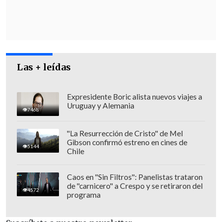
enfatizar la creación de empleo serán la
exsubsecretaria de la Mujer, María José
Abud,
y el exdiputado y militante de
Amarillos por Chile,
Zarco Luksic
",
agregó.
Las + leídas
Expresidente Boric alista nuevos viajes a
Uruguay y Alemania
7468
"La Resurrección de Cristo" de Mel
Gibson confirmó estreno en cines de
5144
Chile
Caos en "Sin Filtros": Panelistas trataron
de "carnicero" a Crespo y se retiraron del
4572
programa