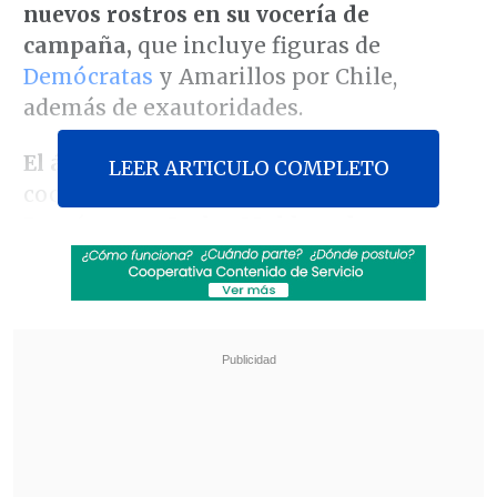
nuevos rostros en su vocería de
campaña,
que incluye figuras de
Demócratas
y Amarillos por Chile,
además de exautoridades.
El área de seguridad
estará bajo la
LEER ARTICULO COMPLETO
coordinación del secretario general de
Demócratas,
Carlos Maldonado
,
exministro de Justicia, quien se sumará
al equipo que cuenta con la presencia de
Christian Alveal, Esteban Díaz y Miguel
Alfonso
.
Revisa también
Comenzó pago de compensaciones de
Farmacias Ahumadas por colusión de