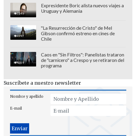
Expresidente Boric alista nuevos viajes a
Uruguay y Alemania
7349
"La Resurrección de Cristo" de Mel
Gibson confirmó estreno en cines de
4997
Chile
Caos en "Sin Filtros": Panelistas trataron
de "carnicero" a Crespo y se retiraron del
Así,
una firma tomó la elección primaria
4389
programa
del oficialismo de este 29 de junio como
"una oportunidad" y abrió apuestas
Suscríbete a nuestro newsletter
sobre el resultado final, ofreciendo
menos retorno si ganan Jeannette Jara o
Nombre y apellido
Carolina Tohá -favoritas para la
E-mail
plataforma-, un monto no menor si
triunfa Gonzalo Winter y un mejor pozo
si lo hace Jaime Mulet, asumiendo que es