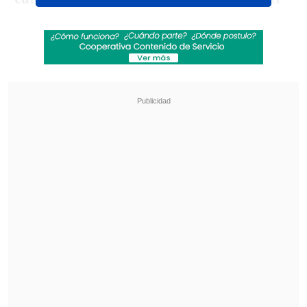
publicidad de estos negocios
, sin
problemas; la propia
ANFP debió
terminar anticipadamente el contrato
con una casa de apuestas
que
patrocinaba la Primera División, luego de
que la Subsecretaría de Justicia expresara
reparos sobre el tema.
Revisa también
Jorge Correa Sutil y la invariabilidad tributaria:
Estamos defendiendo la alternancia en el
poder
Nuevo estado de excepción contempla
interceptación de telecomunicaciones