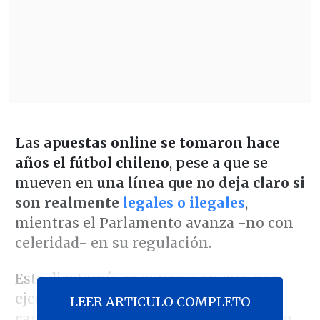
Las
apuestas online se tomaron hace
años el fútbol chileno
, pese a que se
mueven en
una línea que no deja claro si
son realmente
legales o ilegales
,
mientras el Parlamento avanza -no con
celeridad- en su regulación.
Esta dicotomía se expresa en que, por
ejemplo, mientras
casi todas las
LEER ARTICULO COMPLETO
camisetas del balompié nacional lucen