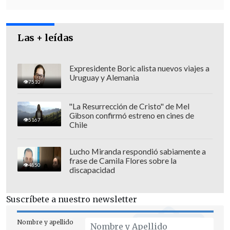
"Lo que está haciendo la centroderecha
me parece de una irresponsabilidad
Las + leídas
política que me ha llevado a tomar esta
decisión.
Yo no quería volver al mundo
Expresidente Boric alista nuevos viajes a
Uruguay y Alemania
político, (pero) me parece una
7510
vergüenza refugiarse en el Rechazo"
,
"La Resurrección de Cristo" de Mel
aseguró el martes el también ex senador.
Gibson confirmó estreno en cines de
5167
Chile
Lucho Miranda respondió sabiamente a
frase de Camila Flores sobre la
4850
discapacidad
Suscríbete a nuestro newsletter
Nombre y apellido