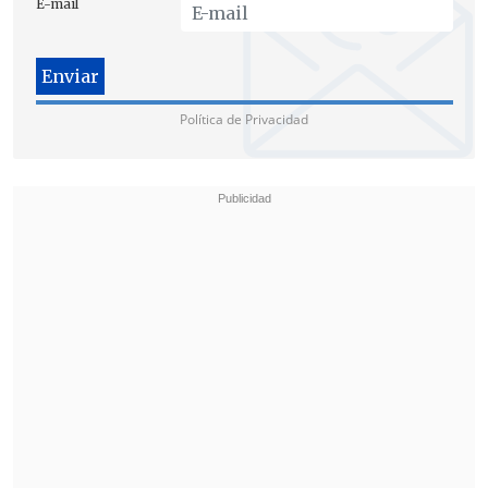
E-mail
Política de Privacidad
El alcalde aseguró que su alta votación
"no quiere decir que hayamos resuelto
todo, que estemos haciendo todo
perfecto.
La gente no busca superhéroes
en sus alcaldes o alcaldesas, pero sí
busca personas honestas, trabajadoras,
que estén enfocadas en trabajar por la
gente
".