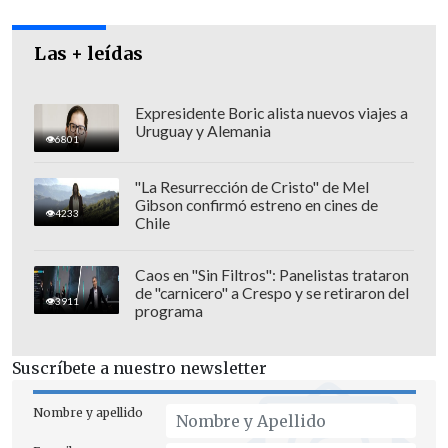
Para Vodanovic, "las experiencias que
tuvimos en comunas como Valdivia, Viña
Las + leídas
del Mar y Maipú nos permitieron
también llegar a nuevas ciudades como
Valparaíso y Peñalolén (...) estoy bien
Expresidente Boric alista nuevos viajes a
Uruguay y Alemania
conforme que logramos revalidar varios
6801
proyectos que son muy importantes,
"La Resurrección de Cristo" de Mel
sumar otros, y bueno, también hubo
Gibson confirmó estreno en cines de
4233
Chile
otros que se perdieron, yo creo que eso es
natural en cualquier proceso
Caos en "Sin Filtros": Panelistas trataron
democrático, pero
en general la
de "carnicero" a Crespo y se retiraron del
3911
evaluación que hago es bastante
programa
positiva
".
Suscríbete a nuestro newsletter
Nombre y apellido