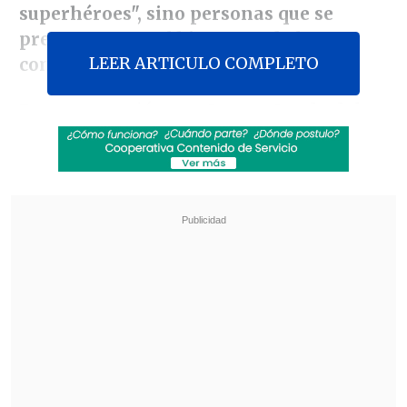
superhéroes", sino personas que se
preocupen por el bienestar de la
LEER ARTICULO COMPLETO
comuna.
En conversación con
Lo que Queda del
Día
, la autoridad comunal planteó que
"las elecciones locales tienen mucho
más que ver con la evaluación propia de
una gestión alcaldicia en una comuna
determinada, que con una evaluación del
panorama político a nivel nacional".
Revisa también
Chile supera los 1,6 millones de extranjeros
residentes