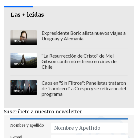
Las + leídas
Expresidente Boric alista nuevos viajes a
Uruguay y Alemania
7494
"La Resurrección de Cristo" de Mel
Gobierno atribuye resultado a clima
Gibson confirmó estreno en cines de
5156
Chile
electoral
La situación fue lamentada por la
Caos en "Sin Filtros": Panelistas trataron
de "carnicero" a Crespo y se retiraron del
ministra de Desarrollo Social,
Javiera
4593
programa
Toro,
y la titular de la Mujer y Equidad de
Género,
Antonia Orellana
, quienes
Suscríbete a nuestro newsletter
participaron de la sesión y
apuntaron
directamente contra el Partido
Nombre y apellido
Republicano como responsable del
E-mail