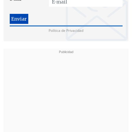
resultado.
Política de Privacidad
Las secretarias de Estado atribuyeron el
rechazo de dichas normas
al clima
electoral
de cara
a la segunda vuelta del