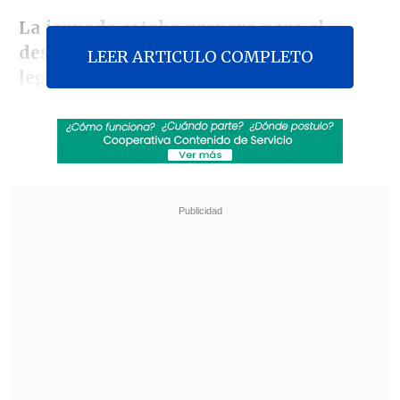
La jornada estaba prepara para el
despacho y la celebración del hito
LEER ARTICULO COMPLETO
legislativo
, con la presencia de
cuidadoras y cuidadores.
Revisa también
Meteorología anuncia fuerte caída de
temperaturas y aguanieve para el fin de
semana
Hogar de Cristo busca emprendedores para
mejorar la vida de adultos mayores
Sin embargo,
la votación de dos
artículos fundamentales
-relacionados