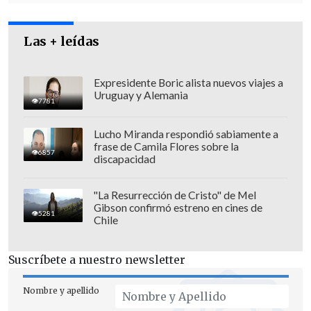
parte del Banco de Chile a la empresa
Caval, cuya socia es Natalia Compagnon,
nuera de Michelle Bachelet para un
Las + leídas
negocio de compraventa de terrenos en
Machalí.
Expresidente Boric alista nuevos viajes a
Uruguay y Alemania
7781
Lucho Miranda respondió sabiamente a
frase de Camila Flores sobre la
6857
discapacidad
"La Resurrección de Cristo" de Mel
Gibson confirmó estreno en cines de
5281
Chile
Suscríbete a nuestro newsletter
Nombre y apellido