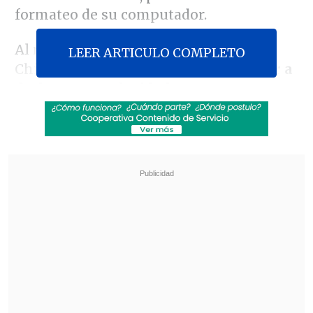
formateo de su computador.
Al respecto, el presidente del Banco
LEER ARTICULO COMPLETO
Chile indicó que
"si soy citado, voy a ir a
declarar como he ido las veces que me
han citado
y no nos olvidemos que
también le contesté a la comisión de
investigación que hizo la Cámara de
Diputados, el cuestionario que me
mandó en su momento.
Ojalá se termine
este asunto".
Revisa también
Investigan homicidio de ciudadano egipcio en
Coronel