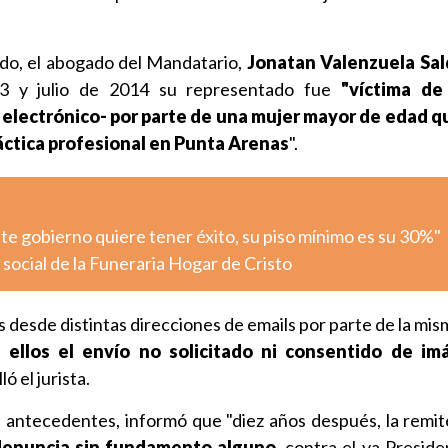
do, el abogado del Mandatario,
Jonatan Valenzuela Sal
13 y julio de 2014 su representado fue
"víctima de
o electrónico- por parte de una mujer mayor de edad 
áctica profesional en Punta Arenas
".
ste gobierno quiere tener éxito, su piso mínimo es su 30%"
l social de la Funeraria Hogar de Cristo
s desde distintas direcciones de emails por parte de la mi
 ellos el envío no solicitado ni consentido de i
lló el jurista.
 antecedentes, informó que "diez años después, la remit
denuncia sin fundamento alguno
, contra el ya Presid