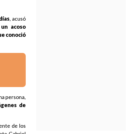
días
, acusó
 un acoso
que conoció
sma persona,
mágenes de
ente de los
ente Gabriel