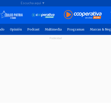
Escucha aquí ▼
ndo
Opinión
Podcast
Multimedia
Programas
Marcas & Neg