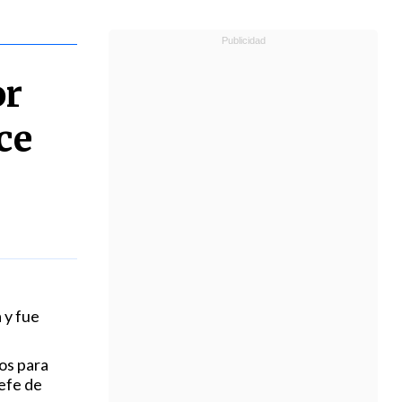
or
ce
 y fue
os para
jefe de