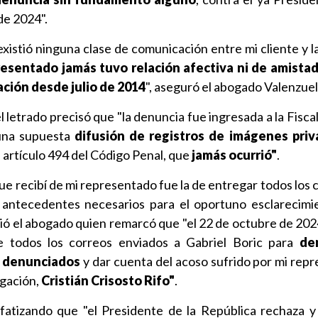
de 2024".
existió ninguna clase de comunicación entre mi cliente y l
esentado jamás tuvo relación afectiva ni de amistad 
ción desde julio de 2014
", aseguró el abogado Valenzuel
l letrado precisó que "la denuncia fue ingresada a la Fisca
una supuesta
difusión de registros de imágenes priv
 artículo 494 del Código Penal, que
jamás ocurrió"
.
ue recibí de mi representado fue la de entregar todos los
s antecedentes necesarios para el oportuno esclarecimi
adió el abogado quien remarcó que "el 22 de octubre de 20
e todos los correos enviados a Gabriel Boric para
de
s denunciados
y dar cuenta del acoso sufrido por mi repr
igación,
Cristián Crisosto Rifo"
.
fatizando que "el Presidente de la República rechaza 