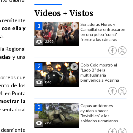
Videos + Vistos
a remitente
Senadoras Flores y
con ella y
Campillai se enfrascaron
en una pelea "cuma"
a.
frente a las cámaras
2209
lía Regional
adas
y una
Colo Colo mostró el
"Lado B" de la
multitudinaria
 correos que
bienvenida a Vozinha
846
ento de los
24, en Punta
mostrar la
Capas antidrones
esentado al
ayudan a hacer
"invisibles" a los
soldados ucranianos
683
y desmiente