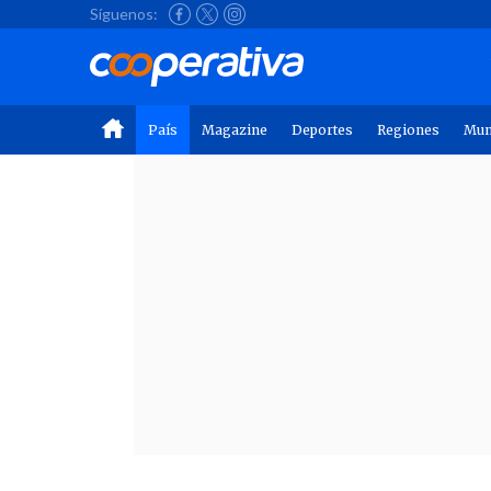
Síguenos:
País
Magazine
Deportes
Regiones
Mu