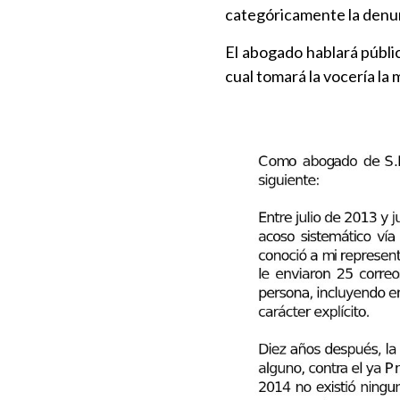
categóricamente la denun
El abogado hablará públi
cual tomará la vocería la