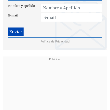
Nombre y apellido
E-mail
Consultado al respecto este viernes,
Kast
se limitó a señalar que "esperamos
tener una serie de encuentros y
Política de Privacidad
reuniones con distintos mandatarios en
Panamá"
.
"
Está la posibilidad (de una cita con
Lula), pero no tenemos afinada todavía
la agenda
. Esperamos que se dé la mayor
cantidad de reuniones bilaterales
posibles para generar mayor vínculo en
beneficio de nuestra patria", insistió.
La agenda del Presidente electo en