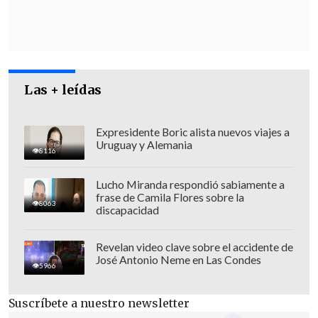
Noboa, y por tanto,
descartó
una preocupación por que
varios países
de la región hayan dado un giro
reciente a la derecha
, argumentando
Las + leídas
que las relaciones diplomáticas y
económicas son "mayores que el
momento político".
Expresidente Boric alista nuevos viajes a
Uruguay y Alemania
8116
Lucho Miranda respondió sabiamente a
frase de Camila Flores sobre la
8063
discapacidad
Revelan video clave sobre el accidente de
José Antonio Neme en Las Condes
5966
Suscríbete a nuestro newsletter