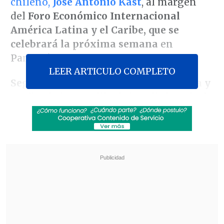
chileno,
José Antonio Kast
, al margen
del
Foro Económico Internacional
América Latina y el Caribe, que se
celebrará la próxima semana
en
Panamá.
LEER ARTICULO COMPLETO
Según la secretaria de América Latina y
Caribe de la Cancillería brasileña, Gisela
Padovan, "es natural" que
Lula aproveche
su asistencia al evento,
que comienza el próximo miércoles,
para
encontrarse con otros líderes
,
independiente del signo político de sus
gobiernos.
Revisa también