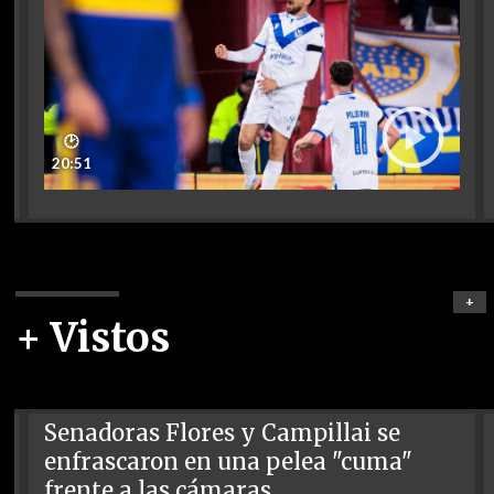
🕑
20:51
+
+ Vistos
Senadoras Flores y Campillai se
enfrascaron en una pelea "cuma"
frente a las cámaras