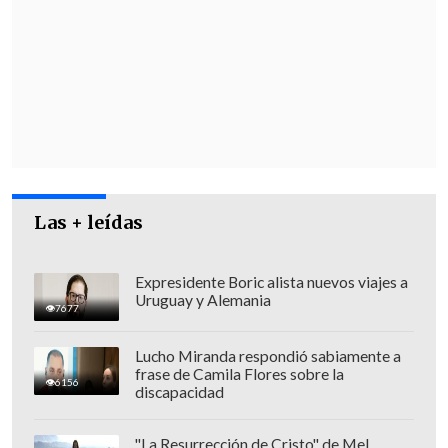
"Lo que nos mueve como académicos y
académicas a presentar esta candidatura
es justamente el
compromiso con la
región
, con esta demanda social
histórica, con la educación superior. Y lo
que buscamos es poder avanzar y
consolidar este proyecto", indicó
Las + leídas
Carrasco.
Expresidente Boric alista nuevos viajes a
Uruguay y Alemania
7677
Lucho Miranda respondió sabiamente a
frase de Camila Flores sobre la
6156
discapacidad
"La Resurrección de Cristo" de Mel