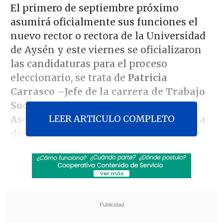
El primero de septiembre próximo
asumirá oficialmente sus funciones el
nuevo rector o rectora de la Universidad
de Aysén y este viernes se oficializaron
las candidaturas para el proceso
eleccionario, se trata de
Patricia
Carrasco –Jefe de la carrera de Trabajo
Social- y del encargado de
LEER ARTICULO COMPLETO
Aseguramiento de la Calidad de la casa
de estudios
,
Enrique Urra.
Si bien las candidaturas serán
ratificadas el próximo 14 de julio
, ambos
presentaron sus postulaciones con el
respaldo del cuerpo docente, Carrasco
con diez y Urra con ocho, esto a pesar de