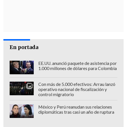
terreno emplazado en el sector alto de la
ciudad de Coyhaique y conseguir
superar el
déficit económico
que incluso,
actualmente, tiene en riesgo el pago de
remuneraciones a funcionarios y
docentes.
En portada
EE.UU. anunció paquete de asistencia por
1.000 millones de dólares para Colombia
Con más de 5.000 efectivos: Arrau lanzó
operativo nacional de fiscalización y
control migratorio
México y Perú reanudan sus relaciones
diplomáticas tras casi un año de ruptura