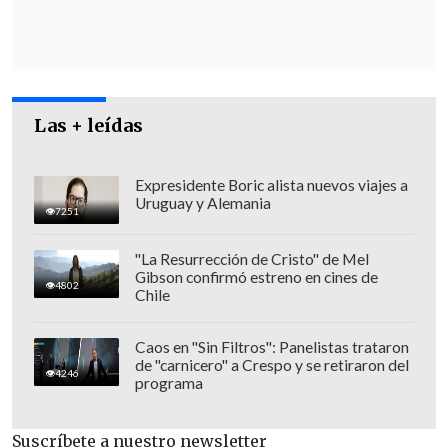
Revisa también
Colombiano fue asesinado a balazos en un cité
de La Cisterna
Las + leídas
Kast arribó a Colombia para asistir a la
asunción de Abelardo de la Espriella
Expresidente Boric alista nuevos viajes a
Uruguay y Alemania
7251
"Esta grave situación requiere que el
"La Resurrección de Cristo" de Mel
Estado haga uso de todos los medios y
Gibson confirmó estreno en cines de
4802
capacidades institucionales, y de todos
Chile
los mecanismos contemplados en la
Caos en "Sin Filtros": Panelistas trataron
Constitución y las leyes para poder
de "carnicero" a Crespo y se retiraron del
proteger a la población", agregó el
4246
programa
Presidente.
Suscríbete a nuestro newsletter