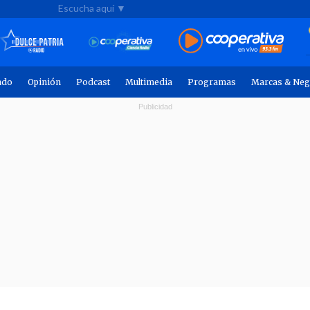
Escucha aquí ▼
ndo
Opinión
Podcast
Multimedia
Programas
Marcas & Neg