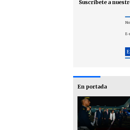
Suscríbete a nuest
No
E-
En portada