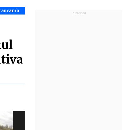
raucanía
tul
tiva