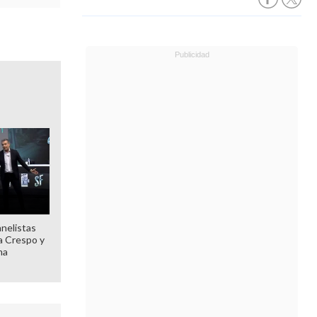
anelistas
 a Crespo y
ma