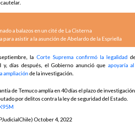
cautelar.
ado a balazos en un cité de La Cisterna
 para asistir a la asunción de Abelardo de la Espriella
 septiembre, la
Corte Suprema confirmó la legalidad
de
ul y, días después, el Gobierno anunció que
apoyaría al
la ampliación
de la investigación.
ía de Temuco amplía en 40 días el plazo de investigación
putado por delitos contra la ley de seguridad del Estado.
mK95M
PJudicialChile)
October 4, 2022