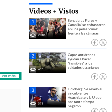
Videos + Vistos
Senadoras Flores y
Campillai se enfrascaron
en una pelea "cuma"
frente a las cámaras
2018
Capas antidrones
ayudan a hacer
"invisibles" a los
soldados ucranianos
638
Goldberg: Se reveló el
vínculo entre
Huachipato y la U que
por tanto tiempo
373
negaron