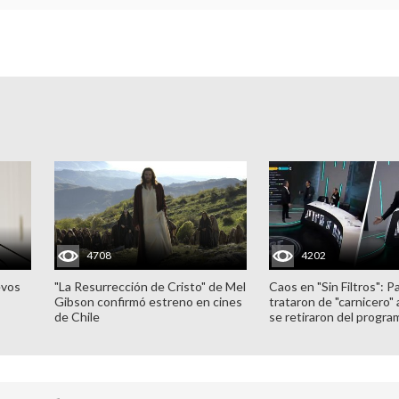
4708
4202
evos
"La Resurrección de Cristo" de Mel
Caos en "Sin Filtros": P
Gibson confirmó estreno en cines
trataron de "carnicero"
de Chile
se retiraron del progra