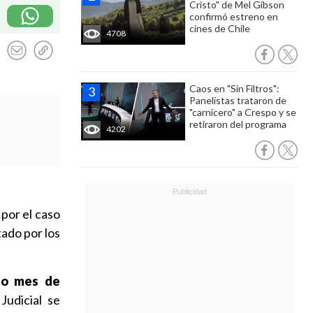
Cristo" de Mel Gibson
confirmó estreno en
cines de Chile
4708
Caos en "Sin Filtros":
Panelistas trataron de
"carnicero" a Crespo y se
retiraron del programa
4202
por el caso
ado por los
do mes de
Judicial se