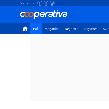
Síguenos:
País
Magazine
Deportes
Regiones
Mu