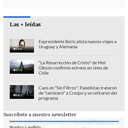
Las + leídas
Expresidente Boric alista nuevos viajes a
Uruguay y Alemania
5946
"La Resurrección de Cristo" de Mel
Gibson confirmó estreno en cines de
3570
Chile
El
abogado Sebastián Astuya
sostuvo
que "se les notifica vagamente de un
Caos en "Sin Filtros": Panelistas trataron
de "carnicero" a Crespo y se retiraron del
decreto que ordena la demolición de
3402
programa
ciertos departamentos de un edificio en
circunstancias que, al revisar
Suscríbete a nuestro newsletter
pormenorizadamente el referido
documento, el referido decreto, se
Nombre y apellido