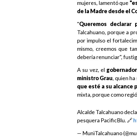
mujeres, lamentó que
"e
de la Madre desde el C
"
Queremos declarar p
Talcahuano, porque a pro
por impulso el fortaleci
mismo, creemos que tamb
debería renunciar", fustig
A su vez, el
gobernador
ministro Grau
, quien ha
que esté a su alcance 
mixta, porque como regió
Alcalde Talcahuano decla
pesquera PacificBlu. 🔗
h
— MuniTalcahuano (@mu