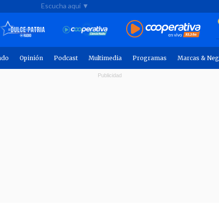
Escucha aquí ▼
ndo
Opinión
Podcast
Multimedia
Programas
Marcas & Neg