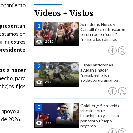
cionamiento
Videos + Vistos
Senadoras Flores y
epresentan
Campillai se enfrascaron
 estamos en
en una pelea "cuma"
frente a las cámaras
 a nuestros
2015
presidente
Capas antidrones
os a hacer
ayudan a hacer
"invisibles" a los
hecho, para
soldados ucranianos
637
bajos fijos
Goldberg: Se reveló el
l apoyo a
vínculo entre
Huachipato y la U que
o de 2026.
por tanto tiempo
355
negaron