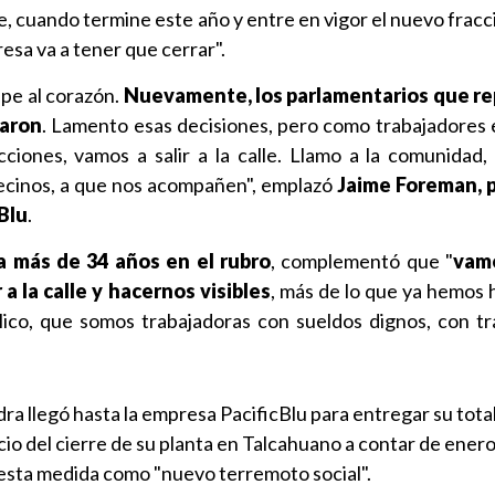
, cuando termine este año y entre en vigor el nuevo frac
esa va a tener que cerrar".
lpe al corazón.
Nuevamente, los parlamentarios que r
naron
. Lamento esas decisiones, pero como trabajadores
ciones, vamos a salir a la calle. Llamo a la comunidad,
 vecinos, a que nos acompañen", emplazó
Jaime Foreman, 
cBlu
.
va más de 34 años en el rubro
, complementó que "
vam
r a la calle y hacernos visibles
, más de lo que ya hemos 
ico, que somos trabajadoras con sueldos dignos, con tra
ra llegó hasta la empresa PacificBlu para entregar su tota
cio del cierre de su planta en Talcahuano a contar de ener
 esta medida como "nuevo terremoto social".