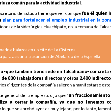
luza común para la actividad industrial
.
secretario de Estado tiene que ver con que
fue él quien 
un
plan para fortalecer el empleo industrial en la zon
ciones de la siderúrgica Huachipato, en la comuna de Talca
ado a balazos en un cité de La Cisterna
 para asistir a la asunción de Abelardo de la Espriella
Blu -que también tiene sede en Talcahuano- concreta 
de 800 trabajadores directos y otros 2.400 indirecto
arios dirigentes de la compañía salieron a manifestarse este
te general de la empresa, dijo que "
un fraccionamiento 
liga a cerrar la compañía, ya que no tenemos co
 lo que se aprobó ayer es muy lejano, por lo tanto, lame