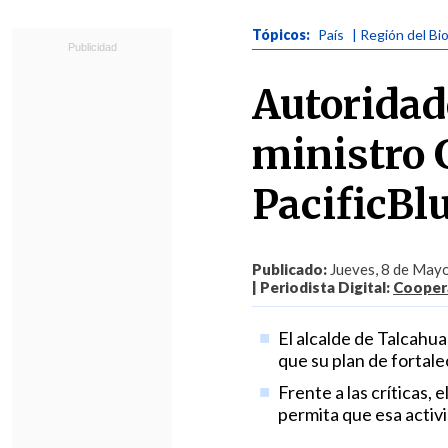
Tópicos:
País
| Región del Bi
Autoridad
ministro G
PacificBl
Publicado:
Jueves, 8 de Mayo
| Periodista Digital:
Coopera
El alcalde de Talcahu
que su plan de fortal
Frente a las críticas,
permita que esa activi