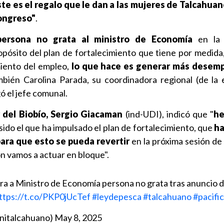
ste es el regalo que le dan a las mujeres de Talcahuan
ongreso"
.
ersona no grata al ministro de Economía
en la 
pósito del plan de fortalecimiento que tiene por medida,
miento del empleo,
lo que hace es generar más desem
ién Carolina Parada, su coordinadora regional (de la e
ó el jefe comunal.
 del Biobío, Sergio Giacaman
(ind-UDI), indicó que "
he
 sido el que ha impulsado el plan de fortalecimiento, que
ha
para que esto se pueda revertir
en la próxima sesión de 
n vamos a actuar en bloque".
ra a Ministro de Economía persona no grata tras anuncio d
ttps://t.co/PKP0jUcTef
#leydepesca
#talcahuano
#pacifi
nitalcahuano)
May 8, 2025