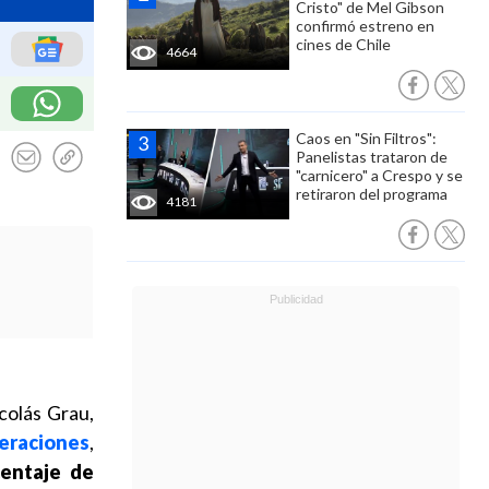
Cristo" de Mel Gibson
confirmó estreno en
cines de Chile
4664
Caos en "Sin Filtros":
Panelistas trataron de
"carnicero" a Crespo y se
retiraron del programa
4181
colás Grau,
peraciones
,
centaje de