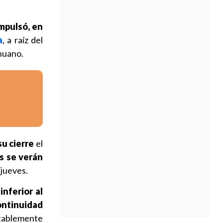
impulsó, en
a
, a raíz del
huano.
su cierre
el
s se verán
 jueves.
inferior al
ntinuidad
ntablemente