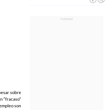
pesar sobre
un "fracaso"
 empleo son