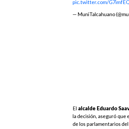
pic.twitter.com/G7imfE
— MuniTalcahuano (@mu
El
alcalde Eduardo Saa
la decisión, aseguró que
de los parlamentarios de