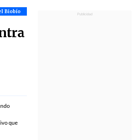
el Biobío
ntra
ando
tivo que