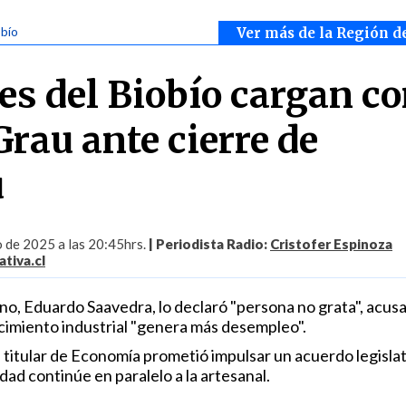
obío
Ver más de la Región d
es del Biobío cargan co
rau ante cierre de
u
 de 2025 a las 20:45hrs.
| Periodista Radio:
Cristofer Espinoza
tiva.cl
ano, Eduardo Saavedra, lo declaró "persona no grata", acus
ecimiento industrial "genera más desempleo".
 el titular de Economía prometió impulsar un acuerdo legisla
dad continúe en paralelo a la artesanal.