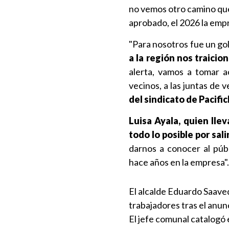
no vemos otro camino que
aprobado, el 2026 la empr
"Para nosotros fue un go
a la región nos traicio
alerta, vamos a tomar ac
vecinos, a las juntas de
del sindicato de Pacifi
Luisa Ayala, quien lle
todo lo posible por sali
darnos a conocer al públ
hace años en la empresa".
El alcalde Eduardo Saaved
trabajadores tras el anun
El jefe comunal catalogó