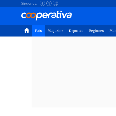
Síguenos:
País
Magazine
Deportes
Regiones
Mu