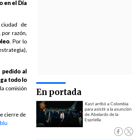
o en el Día
ciudad de
 por razón,
pleo
. Por lo
strategia),
 pedido al
ga todo lo
la comisión
En portada
Kast arribó a Colombia
para asistir a la asunción
e cierre de
de Abelardo de la
Espriella
cblu