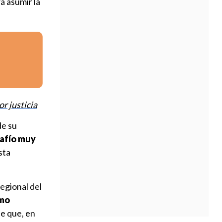
á asumir la
r justicia
de su
safío muy
sta
egional del
smo
de que, en