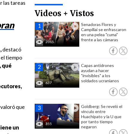
r las tareas
Videos + Vistos
oran
Senadoras Flores y
Campillai se enfrascaron
en una pelea "cuma"
frente a las cámaras
2015
,
destacó
 el tiempo
, qué
Capas antidrones
ayudan a hacer
"invisibles" a los
soldados ucranianos
637
ecutores,
valoró que
Goldberg: Se reveló el
vínculo entre
Huachipato y la U que
por tanto tiempo
355
iene un
negaron