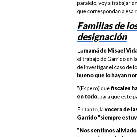
paralelo, voy a trabajar e
que correspondan a esa r
Familias de lo
designación
La
mamá de Misael Vida
el trabajo de Garrido en l
de investigar el caso de l
bueno que lo hayan no
"(Espero) que
fiscales h
en todo,
para que este pa
En tanto, la
vocera de la
Garrido "siempre estuvo
"Nos sentimos aliviados