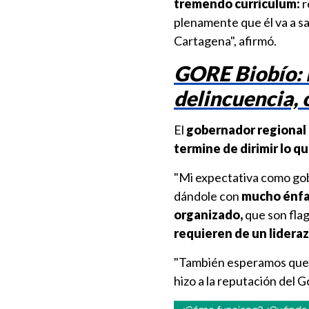
tremendo currículum:
r
plenamente que él va a sa
Cartagena", afirmó.
GORE Biobío: 
delincuencia, 
El
gobernador regional 
termine de dirimir lo q
"Mi expectativa como gob
dándole con
mucho énfasi
organizado,
que son flag
requieren de un lidera
"También esperamos qu
hizo a la reputación del G