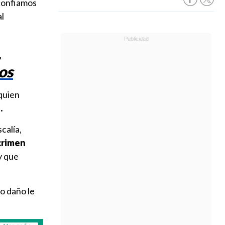
 confiamos
al
,
os
quien
.
calía,
 crimen
y que
o daño le