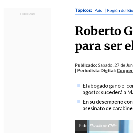
Tópicos:
País
| Región del Bi
Roberto G
para ser e
Publicado:
Sabado, 27 de Jun
| Periodista Digital:
Coopera
El abogado ganó el co
agosto: sucederá a M
En su desempeño consig
asesinato de carabine
Foto:
Fiscalía de Chile