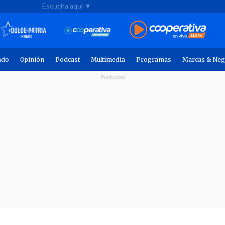
Escucha aquí ▼
ndo
Opinión
Podcast
Multimedia
Programas
Marcas & Neg