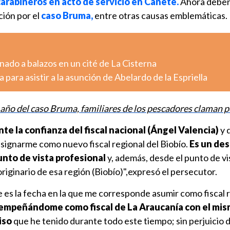
carabineros en acto de servicio en Cañete.
Ahora deber
ación por el
caso Bruma,
entre otras causas emblemáticas.
ado a balazos en un cité de La Cisterna
 para asistir a la asunción de Abelardo de la Espriella
 año del caso Bruma, familiares de los pescadores claman po
 la confianza del fiscal nacional (Ángel Valencia)
y 
esignarme como nuevo fiscal regional del Biobío.
Es un de
unto de vista profesional
y, además, desde el punto de vi
originario de esa región (Biobío)",expresó el persecutor.
e es la fecha en la que me corresponde asumir como fiscal r
sempeñándome como fiscal de La Araucanía con el mi
iso
que he tenido durante todo este tiempo; sin perjuicio 