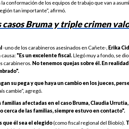
n la conformación de los equipos de trabajo que van a asumi
egión tan importante", afirmó.
s casos Bruma y triple crimen val
l
-uno de los carabineros asesinados en Cañete-,
Erika Cid
a causa:
"Es un excelente fiscal.
Llegó muy a fondo, se dio
os carabineros.
No tenemos quejas sobre él.
En realidad
mbrado".
agan su pega y que haya un cambio en los jueces, pers
ís cambie", agregó.
s familias afectadas en el caso Bruma, Claudia Urrutia,
 cerca de las familias, siempre estuvo en contacto".
 que él sea el elegido
(como fiscal regional del Biobío).
T