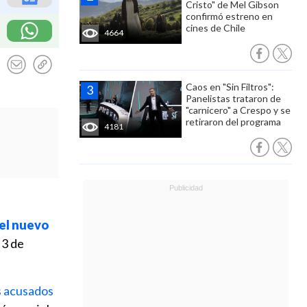
Cristo" de Mel Gibson
confirmó estreno en
cines de Chile
4664
Caos en "Sin Filtros":
Panelistas trataron de
"carnicero" a Crespo y se
retiraron del programa
4181
 el nuevo
 3 de
s acusados