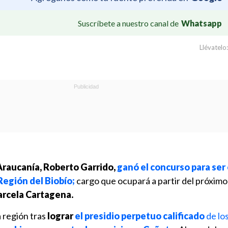
Suscríbete a nuestro canal de
Whatsapp
Llévatelo:
 Araucanía, Roberto Garrido,
ganó el concurso para ser
a Región del Biobío;
cargo que ocupará a partir del próximo
rcela Cartagena.
a región tras
lograr
el presidio perpetuo calificado
de lo