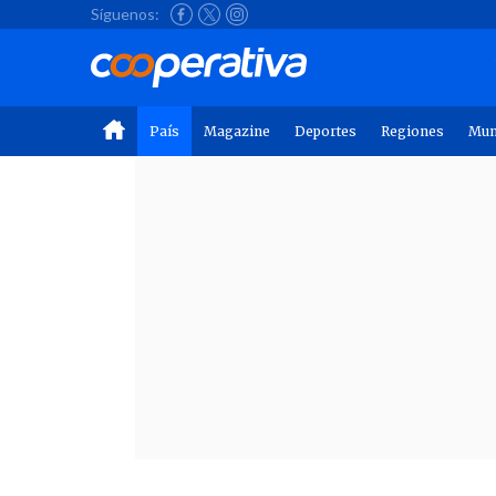
Síguenos:
País
Magazine
Deportes
Regiones
Mu