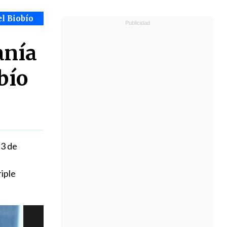
el Biobío
anía
bío
 3 de
iple