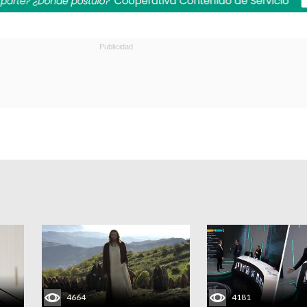
4664
4181