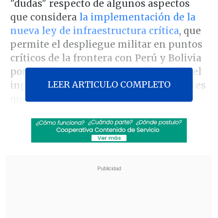
"dudas" respecto de algunos aspectos
que considera
la implementación de la
nueva ley de infraestructura crítica
, que
permite el despliegue militar en puntos
críticos de la frontera con Perú y Bolivia
por 90 días para aumentar el control del
LEER ARTICULO COMPLETO
ingreso irregular de personas migrantes
que afecta a la zona.
El persecutor explicó que hoy los
militares cuentan con las mismas
atribuciones para realizar controles de
identidad que Carabineros, cuyo
personal puede actuar con base a
indicios, pero advirtió que
entre los
indicios que contempla la policía no se