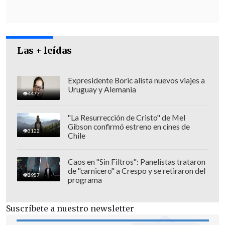
objetos valiosos, como joyas, relojes y
dinero en efectivo.
Las + leídas
Expresidente Boric alista nuevos viajes a
Uruguay y Alemania
4477
"La Resurrección de Cristo" de Mel
Gibson confirmó estreno en cines de
3122
Chile
Caos en "Sin Filtros": Panelistas trataron
de "carnicero" a Crespo y se retiraron del
2987
programa
En un caso, se llevaron una caja fuerte
Suscríbete a nuestro newsletter
con más de
100.000 dólares en efectivo
.