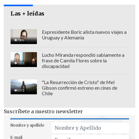
Las + leídas
Expresidente Boric alista nuevos viajes a
Uruguay y Alemania
7906
Lucho Miranda respondió sabiamente a
frase de Camila Flores sobre la
7331
discapacidad
"La Resurrección de Cristo" de Mel
Gibson confirmó estreno en cines de
5372
Chile
"Es una vergüenza que el país tenga que
sufrir estos daños a su imagen y a su
Suscríbete a nuestro newsletter
seriedad
, pero naturalmente que yo creo
que
hay que separar el tema del Visa
Nombre y apellido
Waiver de los delitos cometidos por
E-mail