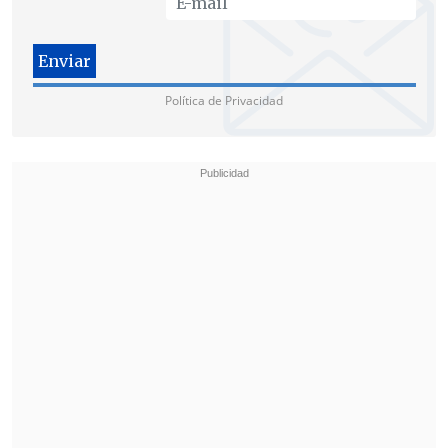
chilenos, particularmente cuando estos
chilenos han entrado a EE.UU. sin
utilizar el Visa Waiver
", dijo el
embajador.
Política de Privacidad
El diplomático precisó que "el Visa
Waiver no tiene relación alguna con las
dos personas que han sido detenidas -
una aquí, en Washington, y el otro en
Miami- por robar o por participar en el
robo de esta cartera de la secretaria de
Seguridad".
"No hay ninguna razón técnica para
privar a Chile de Visa Waiver"
Valdés destacó que
"son los propios