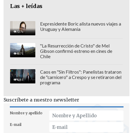
comunicación estratégica y la
Las + leídas
cooperación
, así como para compartir
"las oportunidades de desarrollo".
Expresidente Boric alista nuevos viajes a
Uruguay y Alemania
7276
"La Resurrección de Cristo" de Mel
Gibson confirmó estreno en cines de
4871
Chile
Caos en "Sin Filtros": Panelistas trataron
de "carnicero" a Crespo y se retiraron del
4281
programa
Suscríbete a nuestro newsletter
Nombre y apellido
"China da la bienvenida a que más
E-mail
productos chilenos de alta calidad sean