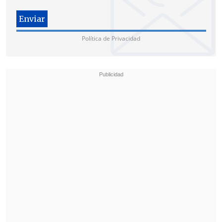
exportados a China, apoya que más
empresas chinas inviertan y prosperen
Política de Privacidad
en Chile, y espera que
Chile ofrezca un
entorno de negocios transparente,
abierto y no discriminatorio
para las
empresas chinas", indicó el jefe de Estado
chino.
Xi mostró su disposición a colaborar con
Chile en la protección de los "intereses
comunes del sur global" y de una
"cadena de suministro global fluida y
estable", así como en la
construcción de
una comunidad "abierta, dinámica,
resistente y pacífica" en Asia-Pacífico.