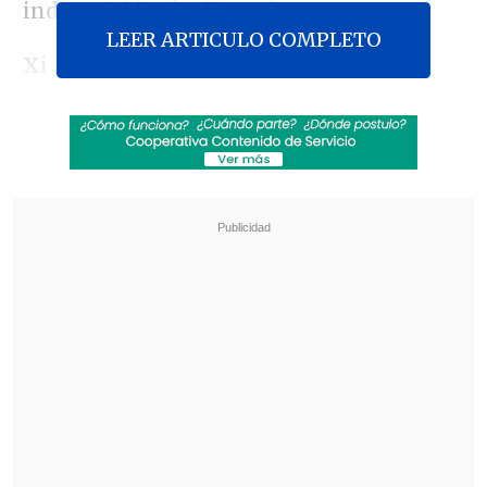
industrial "más abierta".
LEER ARTICULO COMPLETO
Xi llevó a cabo estas declaraciones
durante
un encuentro con Boric este
viernes, en el marco de la reunión de
líderes del Foro de Cooperación
Económica Asia Pacífico
(APEC), que se
celebra en Lima, Perú, según recoge la
agencia oficial de noticias
Xinhua
.
Revisa también
Detienen a sujetos por intento de atropello a
carabineros en Peñalolén
Inflación de julio fue de 0,1% y bajó a 12 meses