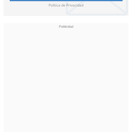
Política de Privacidad
Respaldo a Tamara Morales de
diplomáticos y Cancillería
Desde la Asociación de Diplomáticas y
Diplomáticos de Carrera (Adica)
lamentaron la situación y defendieron a
su colega Tamara Morales del "violento
ataque" de las redes en su contra.
"Las
descalificaciones
al trabajo y