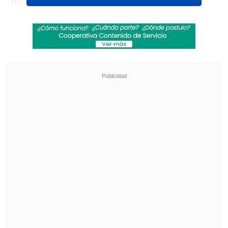
más importante de lucha libre, CMLL,
consiguió un histórico triple
campeonato siendo la
primera mujer
latina en ganar un título en NJPW
, la
empresa más relevante de esa disciplina
en todo Japón.
Revisa también
Colombiano fue asesinado a balazos en un cité
de La Cisterna
Kast arribó a Colombia para asistir a la
asunción de Abelardo de la Espriella
Lejos de destacar los logros de la atleta
nacional, estrella en dos de las más