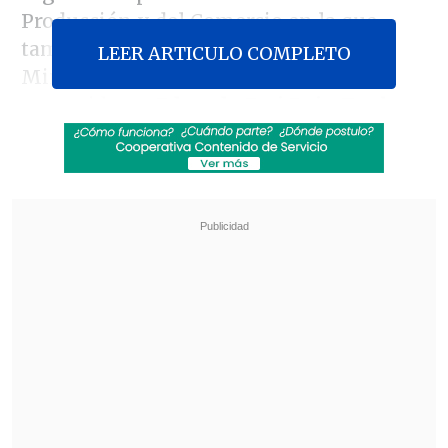
Producción y del Comercio en la que
también estuvieron la ministra de
LEER ARTICULO COMPLETO
Minería,
Aurora Williams
, y el
expresidente
Eduardo Frei Ruiz-Tagle
(1994-2000), en el contexto de la Expo
2025.
Revisa también
Escolta del exministro Cordero frustró a
disparos un portonazo en Vitacura
Incendio en domicilio provocó la muerte de
dos adultos mayores en Recoleta
De acuerdo a
El Mercurio
, la cita tuvo
lugar el domingo 15 de junio, y la