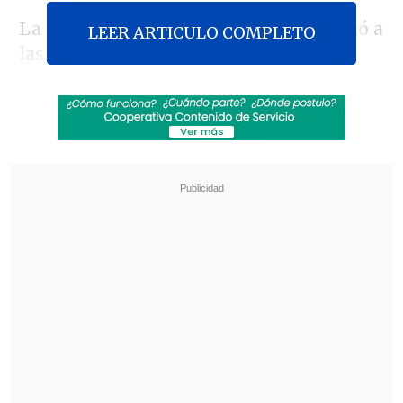
La manifestación en Santiago comenzó a
LEER ARTICULO COMPLETO
las 19:00 horas en Plaza Italia,
congregando a miles de personas y
avanzando por la calzada sur de la
Alameda. El recorrido autorizado era
hasta calle Echaurren.
Revisa también
Megaoperativo de Carabineros y PDI dejó
1.341 detenidos a nivel nacional
Poduje celebró megarreforma: Por fin
tendremos los 465 mil millones para
reconstrucción