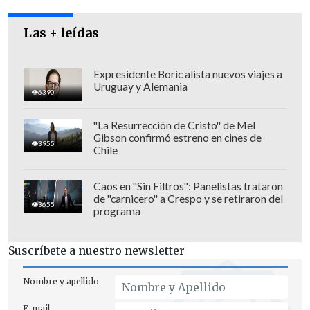
Las + leídas
Expresidente Boric alista nuevos viajes a
Uruguay y Alemania
6390
La madre del joven
, Margot Oyarzo,
"La Resurrección de Cristo" de Mel
había trasladado inicialmente a su hijo al
Gibson confirmó estreno en cines de
3955
SAR de Alerce, donde los exámenes
Chile
preliminares ya indicaban la gravedad de
su estado. A pesar de esto, y de ser
Caos en "Sin Filtros": Panelistas trataron
de "carnicero" a Crespo y se retiraron del
derivado al principal centro hospitalario
3655
programa
de la ciudad, la familia sostiene que
la
respuesta adecuada nunca llegó, lo que
Suscríbete a nuestro newsletter
provocó el rápido deterioro de Benjamín
y
su posterior traslado, ya en condición
Nombre y apellido
crítica, al Hospital de Valdivia, donde
E-mail