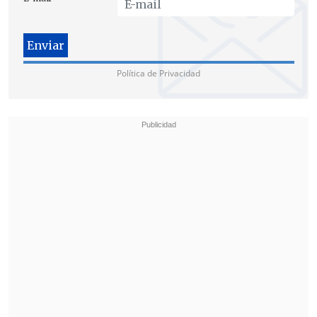
finalmente falleció cuatro días después
.
El fiscal vocero de la Fiscalía de Los
Lagos,
Marcelo Maldonado
, confirmó la
Política de Privacidad
decisión de "pedir una audiencia de
formalización al Juzgado de Garantía de
Puerto Montt con el objetivo de iniciar
judicialmente una investigación en la
cual
se formalicen cargos respecto de
dos médicos y dos enfermeras que se
encontraban ese día a cargo en la
unidad de urgencia del Hospital Base de
Puerto Montt cuando ingresa Benjamín
Talma hasta dicho recinto
".
Explicó que el objetivo principal es
"ir
avanzando hacia la determinación de