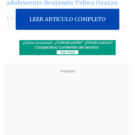
adolescente Benjamín Talma Oyarzo.
Los cargos que se imputan son por el
LEER ARTICULO COMPLETO
delito de cuasi homicidio, en un caso que
conmocionó a la ciudad austral hace tres
años debido a la
prolongada y deficiente
atención que recibió el escolar.
Revisa también
ACOT: Arrau apunta a "terminar con el
monopolio" del SML en pesquisas de ADN
Salarios crecieron 2,3% durante el primer
semestre de 2026
El menor, de 17 años, falleció el
10 de