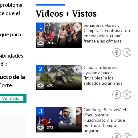
 problema,
Videos + Vistos
de que el
Senadoras Flores y
Campillai se enfrascaron
, que para
en una pelea "cuma"
frente a las cámaras
2018
sibilidades
ud":
Capas antidrones
ayudan a hacer
ucto de la
"invisibles" a los
soldados ucranianos
 Corte.
638
Goldberg: Se reveló el
vínculo entre
Huachipato y la U que
por tanto tiempo
373
negaron