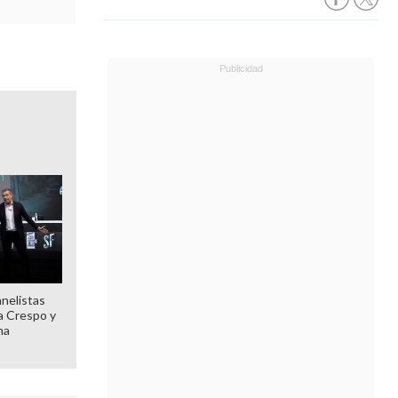
anelistas
 a Crespo y
ma