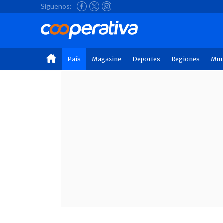
Síguenos:
País
Magazine
Deportes
Regiones
Mu