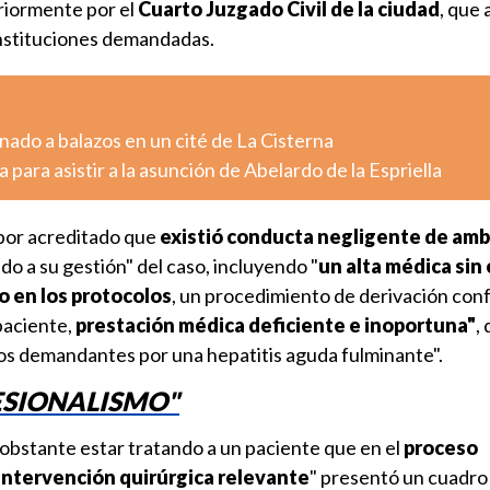
eriormente por el
Cuarto Juzgado Civil de la ciudad
, que
instituciones demandadas.
ado a balazos en un cité de La Cisterna
 para asistir a la asunción de Abelardo de la Espriella
"por acreditado que
existió conducta negligente de am
ido a su gestión" del caso, incluyendo "
un alta médica sin 
o en los protocolos
, un procedimiento de derivación conf
paciente,
prestación médica deficiente e inoportuna"
,
 los demandantes por una hepatitis aguda fulminante".
ESIONALISMO"
o obstante estar tratando a un paciente que en el
proceso
intervención quirúrgica relevante
" presentó un cuadro