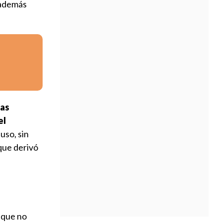
 además
bas
el
uso, sin
 que derivó
 que no