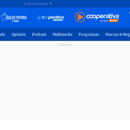
Escucha aquí ▼
ndo
Opinión
Podcast
Multimedia
Programas
Marcas & Neg