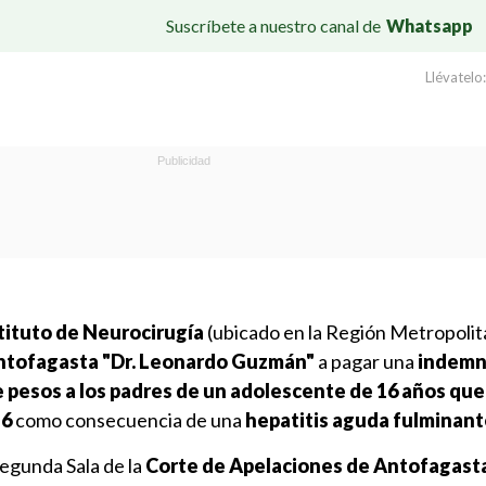
Suscríbete a nuestro canal de
Whatsapp
Llévatelo:
tituto de Neurocirugía
(ubicado en la Región Metropolit
Antofagasta "Dr. Leonardo Guzmán"
a pagar una
indemn
e pesos a los padres de un adolescente de 16 años que 
16
como consecuencia de una
hepatitis aguda fulminan
 Segunda Sala de la
Corte de Apelaciones de Antofagast