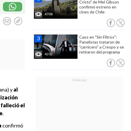
Cristo" de Mel Gibson
confirmó estreno en
cines de Chile
4708
Caos en "Sin Filtros":
Panelistas trataron de
"carnicero" a Crespo y se
retiraron del programa
4202
ana) y
al
ización
falleció el
te
.
a
confirmó