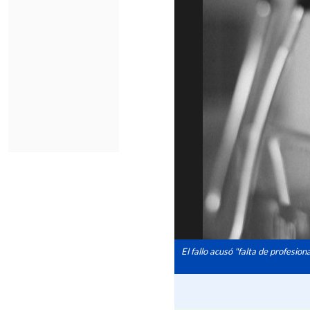
El fallo acusó "falta de profesion