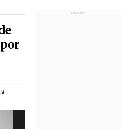
de
 por
al