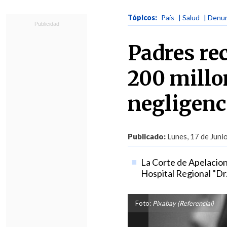
Tópicos:
País
| Salud
| Denun
Padres re
200 millo
negligenc
Publicado:
Lunes, 17 de Juni
La Corte de Apelacion
Hospital Regional "D
Foto:
Pixabay (Referencial)