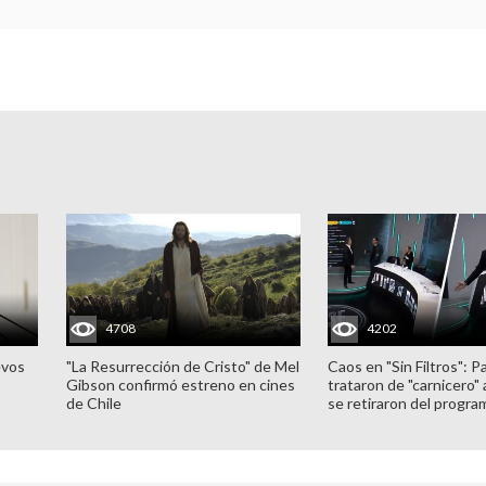
4708
4202
evos
"La Resurrección de Cristo" de Mel
Caos en "Sin Filtros": P
Gibson confirmó estreno en cines
trataron de "carnicero"
de Chile
se retiraron del progra