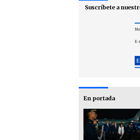
Suscríbete a nuest
No
E-
En portada