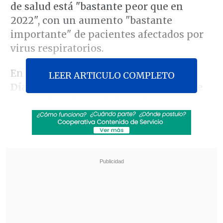
de salud está "bastante peor que en
2022", con un aumento "bastante
importante" de pacientes afectados por
virus respiratorios.
En conversación con
Lo que Queda del
LEER ARTICULO COMPLETO
Día
, el también
director del Servicio de
Urgencia del Hospital UC Christus
explicó que, en cuanto a virus,
"estamos
con casi seis veces más que años
anteriores en cantidad de casos".
Revisa también
Conductor de aplicación fue baleado en
encerrona en Santiago Centro