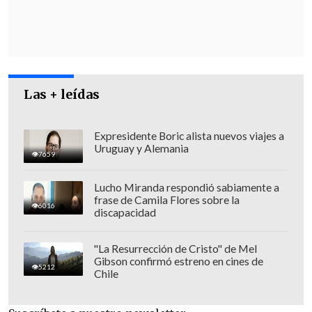
aumento en la gravedad
, eso es un
hecho", lo que se está percibiendo "en la
población que tiene una alta carga de
enfermedades" de base, además de la
población pediátrica.
Las + leídas
Expresidente Boric alista nuevos viajes a
Uruguay y Alemania
7659
Lucho Miranda respondió sabiamente a
frase de Camila Flores sobre la
6016
discapacidad
"La Resurrección de Cristo" de Mel
Gibson confirmó estreno en cines de
5212
Chile