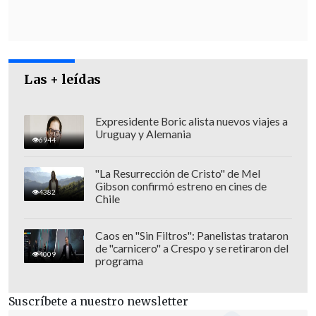
Las + leídas
Expresidente Boric alista nuevos viajes a
Este miércoles, Rafael Caviedes analizó el
Uruguay y Alemania
6944
proyecto del Gobierno en conversación
con La Clave donde enfatizó que "el
"La Resurrección de Cristo" de Mel
Gibson confirmó estreno en cines de
sistema de isapres lo financia un millón
4382
Chile
800 mil personas (...)
no tenemos
capacidad económica para carga de
Caos en "Sin Filtros": Panelistas trataron
de "carnicero" a Crespo y se retiraron del
enfermedades de 14 millones de
4009
programa
chilenos
que no está bien resuelta" en
Fonasa.
Suscríbete a nuestro newsletter