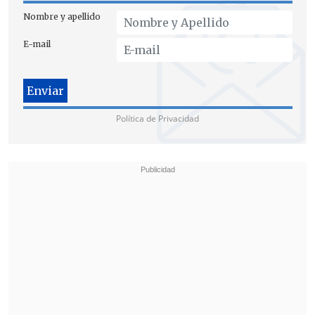
Nombre y apellido
E-mail
Política de Privacidad
"Las isapres tienen un margen de entre
1.000 y 2.000 pesos por persona" planteó
Caviedes y agregó: "
No se puede el
sistema de isapres darse el lujo de
incorporar gente que viene enferma
".