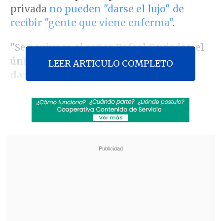
privada
no pueden "darse el lujo" de
recibir "gente que viene enferma"
.
"Se equivoca el señor Rafael Caviedes:
el
único lujo que las Isapres no pueden
LEER ARTICULO COMPLETO
darse es creer que van a seguir
funcionando como hasta ahora
",
sostuvo Santelices en su cuenta de
Twitter.
Revisa también
Amparo Noguera demandó a banco tras sufrir
millonaria estafa
Chile y Venezuela oficializaron la reapertura
de sus relaciones consulares