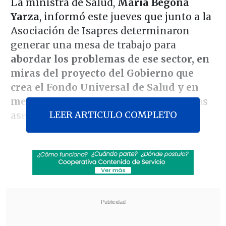
La ministra de Salud,
María Begoña
Yarza
, informó este jueves que junto a la
Asociación de Isapres determinaron
generar una mesa de trabajo para
abordar los problemas de ese sector, en
miras del proyecto del Gobierno que
crea el Fondo Universal de Salud y en
medio de la grave crisis
que afecta a las
LEER ARTICULO COMPLETO
aseguradoras privadas.
Durante el
primer trimestre de este
2022, las isapres registraron pérdidas
por 21.000 millones de pesos,
la peor
cifra en su historia, lo que evidencia el
deterioro de esta industria.