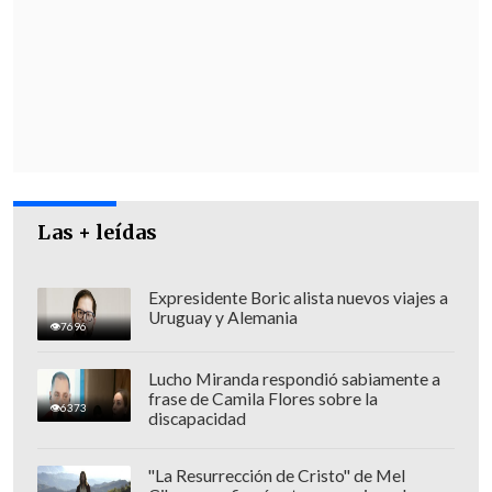
Al respecto, la secretaria de Estado reveló
en una actividad por la Semana Mundial
de la Lactancia Materna que ya
sostuvieron "un par de reuniones, y esta
semana tuvimos una reunión larga, muy
honesta, donde
tanto el ministerio como
la organización de isapres tomamos el
Las + leídas
acuerdo de generar una mesa de
trabajo"
.
Expresidente Boric alista nuevos viajes a
Uruguay y Alemania
7696
Lucho Miranda respondió sabiamente a
frase de Camila Flores sobre la
6373
discapacidad
"La Resurrección de Cristo" de Mel