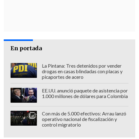
salud"
.
Según el citado medio, dentro de la
industria esperan con expectación que
se concrete la mesa de trabajo, aunque
las isapres aún no han sido contactadas
En portada
para aquello. De todas formas, las
opiniones sobre los resultados son
La Pintana: Tres detenidos por vender
divididas; una parte piensa que es
drogas en casas blindadas con placas y
posible llegar a una solución
de la
picaportes de acero
situación actual, mientras que otros
EE.UU. anunció paquete de asistencia por
personeros desconfían en encontrar
1.000 millones de dólares para Colombia
una salida.
Con más de 5.000 efectivos: Arrau lanzó
La ministra aseguró que han sostenido
operativo nacional de fiscalización y
control migratorio
"muy buenas conversaciones" con las
isapres y dijo que
"el día que nos vamos