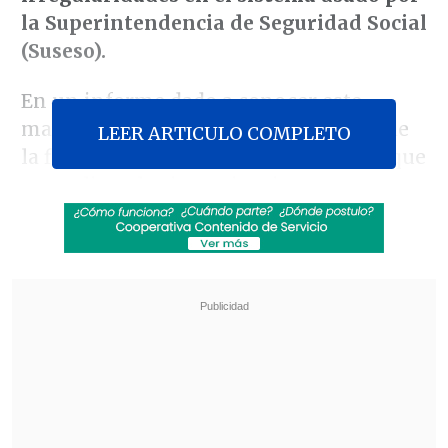
la Superintendencia de Seguridad Social
(Suseso).
En un informe dado a conocer este
martes, el ente detalló los resultados de
LEER ARTICULO COMPLETO
la fiscalización a la plataforma con la que
se analizan las investigaciones
instruidas en contra de los profesionales
habilitados para otorgar licencias y que
hayan sido emitidas en forma irregular.
Revisa también
Escolta del exministro Cordero frustró a
disparos un portonazo en Vitacura
Incendio en domicilio provocó la muerte de