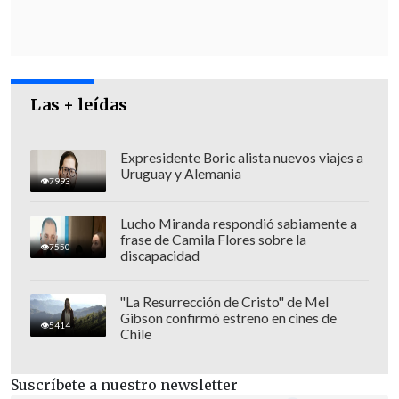
puntualizaron.
En el detalle de la revisión, "se advirtió
que las personas designadas como
Las + leídas
visadores de oficios y firmadores de
resoluciones no se encuentran
distribuidas por unidad o por materia en
Expresidente Boric alista nuevos viajes a
Uruguay y Alemania
cuestión, donde se puede apreciar que
el
7993
sistema permite asignar a cualquier
Lucho Miranda respondió sabiamente a
funcionario del sistema y la selección
frase de Camila Flores sobre la
7550
discapacidad
del mismo queda a responsabilidad de
quien ejecuta el pase que requiere
"La Resurrección de Cristo" de Mel
visación o firma".
Gibson confirmó estreno en cines de
5414
Chile
Suscríbete a nuestro newsletter