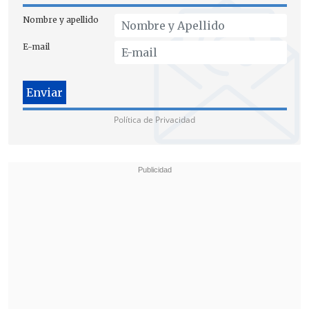
Nombre y apellido
E-mail
Política de Privacidad
"Asimismo,
se detectaron 5.104 usuarios
activos que estaban fallecidos.
Esto de
acuerdo a un cruce de datos con el
Servicio de Registro Civil e
Identificación, lo que
podría influir en
un uso malicioso del sistema
",
reportaron.