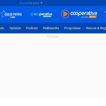
Escucha aquí ▼
ndo
Opinión
Podcast
Multimedia
Programas
Marcas & Neg