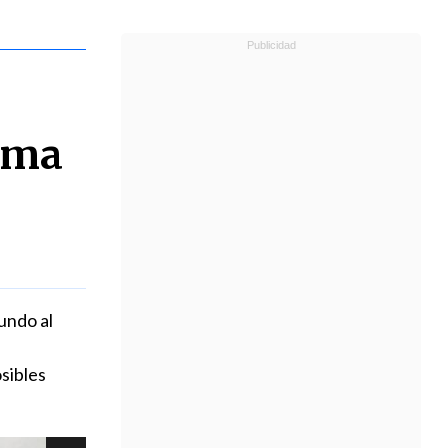
toma
undo al
sibles