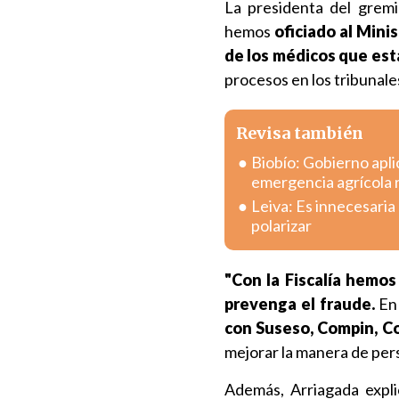
La presidenta del grem
hemos
oficiado al Mini
de los médicos que est
procesos en los tribunales
Revisa también
Biobío: Gobierno apli
emergencia agrícola 
Leiva: Es innecesaria
polarizar
"Con la Fiscalía hemo
prevenga el fraude.
En 
con Suseso, Compin, C
mejorar la manera de pers
Además, Arriagada expl