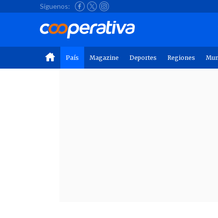
Síguenos:
País
Magazine
Deportes
Regiones
Mu