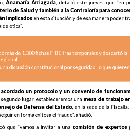
io,
Anamaría Arriagada
, detalló este jueves que "en p
sterio de Salud y también a la Contraloría para conoce
án implicados
en esta situación y de esa manera poder tra
 de ética".
có más de 1.300 fichas FIBE tras temporales y descartó la
regional
 una discusión constitucional por seguridad, lo que quieren
s acordado un protocolo y un convenio de funciona
segundo lugar, estableceremos una
mesa de trabajo e
onsejo de Defensa del Estado
, en la sede de la Fiscalía
eguir en forma exitosa el fraude", añadió.
icó que "vamos a invitar a una
comisión de expertos
p