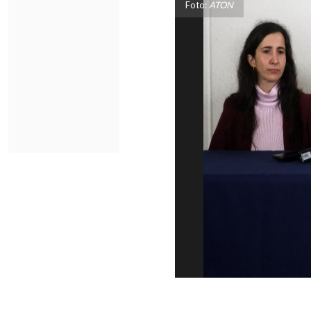
Foto:
ATON