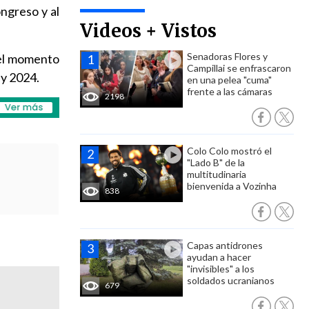
ngreso y al
Videos + Vistos
Senadoras Flores y
el momento
Campillai se enfrascaron
 y 2024.
en una pelea "cuma"
frente a las cámaras
2198
Colo Colo mostró el
"Lado B" de la
multitudinaria
bienvenida a Vozinha
838
Capas antidrones
ayudan a hacer
"invisibles" a los
soldados ucranianos
679