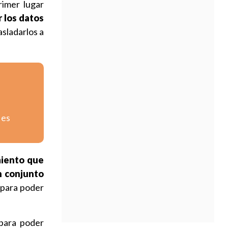
rimer lugar
r los datos
sladarlos a
 es
miento que
n conjunto
, para poder
ara poder