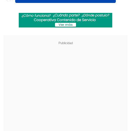
Universidad Católica, que lidera el doctor
Carlos Fardella, y que se espera que
pronto cumpla los requisitos para pasar
a la
etapa de ensayos clínicos
.
Revisa también
Estallido social: Gobierno confirmó que
"pronto" resolverá las solicitudes de indulto
Corte ratificó destitución de enfermera que
viajó al extranjero durante licencia por hijo
gravemente enfermo
Los estudios en modelos animales
evidenciaron una reducción del 20% en
el peso corporal y en los niveles de