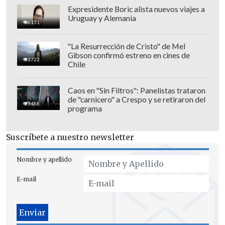
Expresidente Boric alista nuevos viajes a
Uruguay y Alemania
6151
"La Resurrección de Cristo" de Mel
Gibson confirmó estreno en cines de
3722
Chile
El doctor Carlos Fardella señaló que,
gracias a este efecto, el medicamento
Caos en "Sin Filtros": Panelistas trataron
de "carnicero" a Crespo y se retiraron del
ayuda a
bajar de peso, reducir la grasa
3488
programa
abdominal y mejorar los niveles de
azúcar en la sangre
y la presión arterial.
Suscríbete a nuestro newsletter
Al mismo tiempo, al bloquear dicha
enzima en el cerebro podría ayudar en el
Nombre y apellido
tratamiento de enfermedades cognitivas
E-mail
como el Alzheimer.
En cuanto a los pasos que vienen, explicó
que actualmente se realizan estudios en