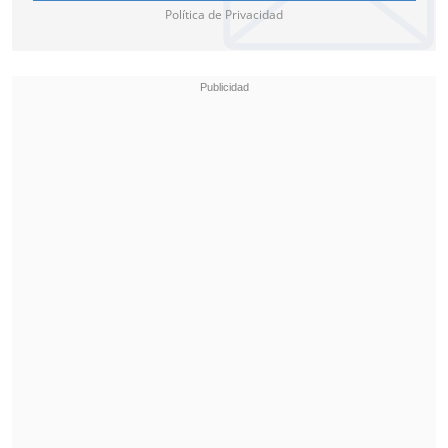
Política de Privacidad
India para
completar los antecedentes
exigidos por la FDA
y así iniciar los
ensayos clínicos.