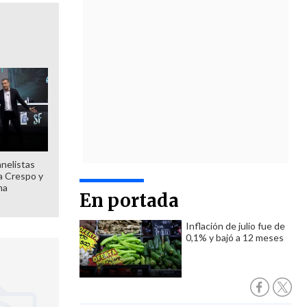
anelistas
 a Crespo y
ma
En portada
Inflación de julio fue de
0,1% y bajó a 12 meses