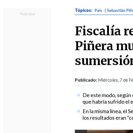
Tópicos:
País
| Sebastián Piñ
Fiscalía r
Piñera mu
sumersió
Publicado:
Miércoles, 7 de F
De este modo, según e
que habría sufrido el 
En la misma línea, el
los resultados eran "c