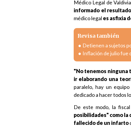
Médico Legal de Valdivia
informado el resultado 
médico legal
es asfixia 
Revisa también
Detienen a sujetos po
Inflación de julio fue
"No tenemos ninguna te
ir elaborando una teor
paralelo, hay un equipo
dedicado a hacer todos lo
De este modo, la fisca
posibilidades" como la
fallecido de un infarto