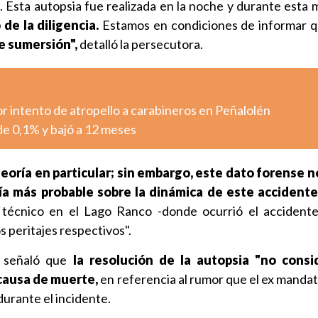
. Esta autopsia fue realizada en la noche y durante esta
de la diligencia.
Estamos en condiciones de informar q
de sumersión",
detalló la persecutora.
r intento de atropello a carabineros en Peñalolén
 de 0,1% y bajó a 12 meses
oría en particular; sin embargo, este dato forense n
ía más probable sobre la dinámica de este accident
 técnico en el Lago Ranco -donde ocurrió el accident
s peritajes respectivos".
l señaló que
la resolución de la autopsia "no consi
 causa de muerte,
en referencia al rumor que el ex manda
durante el incidente.