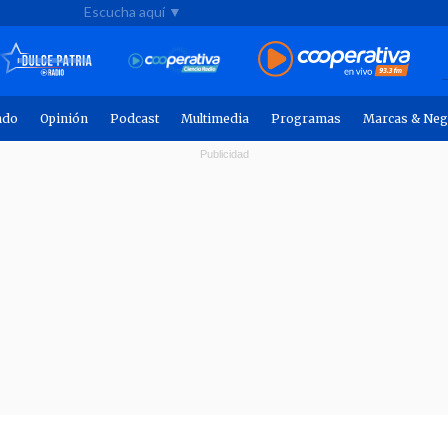
Escucha aquí ▼
ndo
Opinión
Podcast
Multimedia
Programas
Marcas & Neg