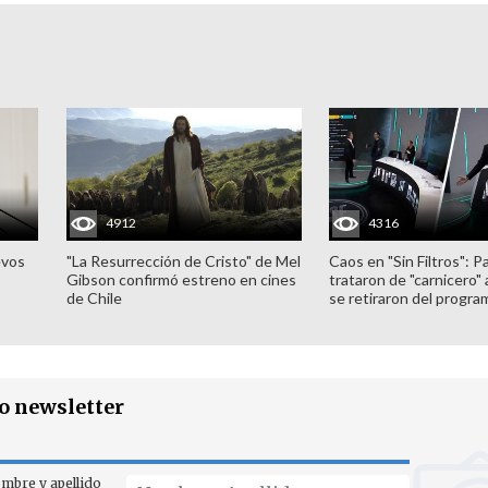
4912
4316
evos
"La Resurrección de Cristo" de Mel
Caos en "Sin Filtros": P
Gibson confirmó estreno en cines
trataron de "carnicero"
de Chile
se retiraron del progra
ro newsletter
mbre y apellido