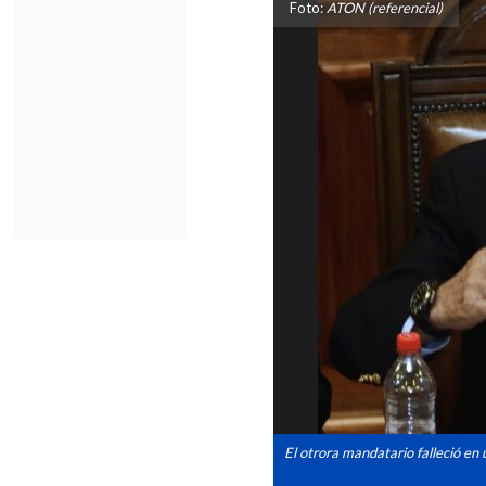
Foto:
ATON (referencial)
El otrora mandatario falleció en 