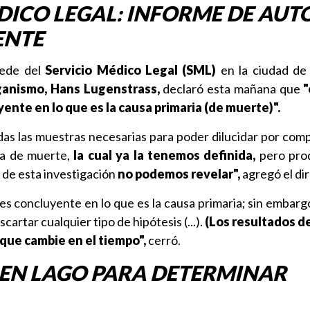
DICO LEGAL: INFORME DE AUT
ENTE
sede del
Servicio Médico Legal (SML)
en la ciudad de V
rganismo, Hans Lugenstrass,
declaró esta mañana que
"
ente en lo que es la causa primaria (de muerte)".
as las muestras necesarias para poder dilucidar por comp
ia de muerte,
la cual ya la tenemos definida,
pero prod
 de esta investigación
no podemos revelar",
agregó el dir
 es concluyente en lo que es la causa primaria; sin embarg
artar cualquier tipo de hipótesis (...).
(Los resultados de
que cambie en el tiempo",
cerró.
 EN LAGO PARA DETERMINAR