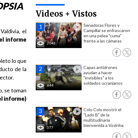
OPSIA
Videos + Vistos
Senadoras Flores y
aldivia, el
Campillai se enfrascaron
en una pelea "cuma"
el informe
frente a las cámaras
2043
leto lo que
Capas antidrones
ucto de la
ayudan a hacer
ector.
"invisibles" a los
soldados ucranianos
644
o, se toman
l informe)
Colo Colo mostró el
"Lado B" de la
multitudinaria
bienvenida a Vozinha
577