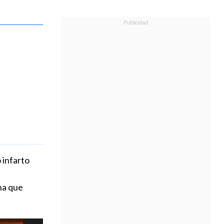
 infarto
na que