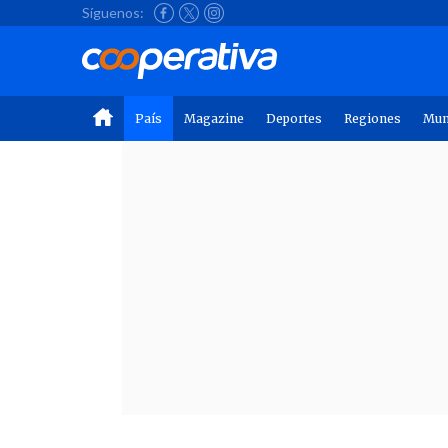
Síguenos:
País
Magazine
Deportes
Regiones
Mu