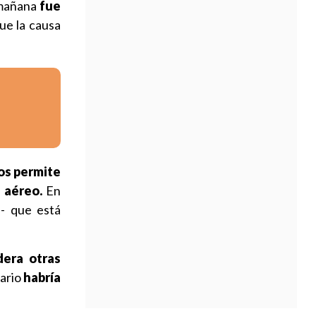
 mañana
fue
ue la causa
os permite
e aéreo.
En
e- que está
dera otras
tario
habría