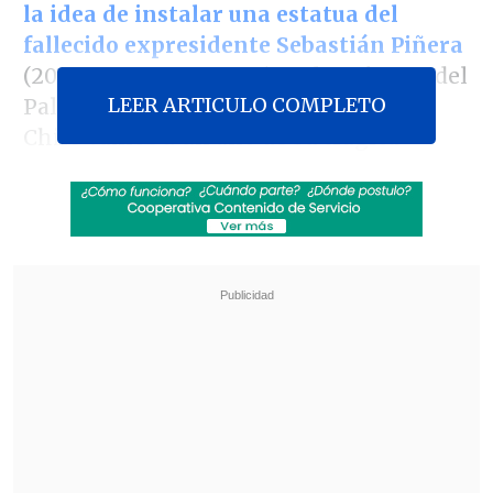
la idea de instalar una estatua del
fallecido expresidente
Sebastián Piñera
(2010-2014 y 2018-2022) en las afueras del
LEER ARTICULO COMPLETO
Palacio de La Moneda, como solicita
Chile Vamos a un año de su trágica
muerte.
"Es necesario hacer un análisis, es
necesario recoger opiniones, es
necesario poder estudiar la solicitud que
se está haciendo y hacerlo con la
seriedad que tiene un tema como este, y
ese es un análisis que aún no se ha
hecho.
Ese análisis, como todo proceso
de evaluación histórica,
requiere de
maduración y no son procesos que