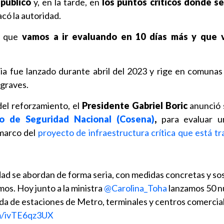
público
y, en la tarde, en
los puntos críticos donde s
acó la autoridad.
n que
vamos a ir evaluando en 10 días más y que 
ncia fue lanzado durante abril del 2023 y rige en comuna
 graves.
del reforzamiento, el
Presidente Gabriel Boric
anunció 
o de Seguridad Nacional (Cosena)
,
para evaluar u
 marco del
proyecto de infraestructura crítica que está tr
ad se abordan de forma seria, con medidas concretas y so
mos. Hoy junto a la ministra
@Carolina_Toha
lanzamos 50 
lida de estaciones de Metro, terminales y centros comercia
om/ivTE6qz3UX