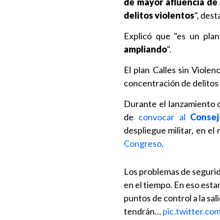
de mayor afluencia de 
delitos violentos
", dest
Explicó que "es un pla
ampliando
".
El plan Calles sin Viole
concentración de delitos
Durante el lanzamiento 
de
convocar al
Consej
despliegue militar, en el
Congreso
.
Los problemas de segurid
en el tiempo. En eso esta
puntos de control a la sa
tendrán…
pic.twitter.c