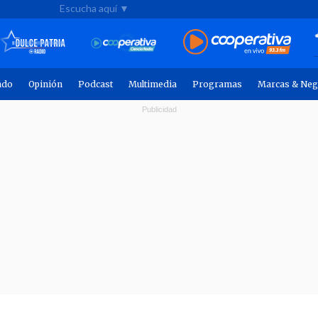
Escucha aquí ▼
ndo
Opinión
Podcast
Multimedia
Programas
Marcas & Neg