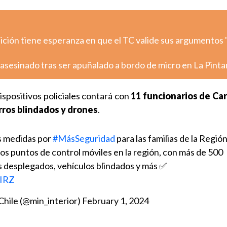
ión tiene esperanza en que el TC valide sus argumentos "
asesinado tras ser apuñalado a bordo de micro en La Pint
spositivos policiales contará con
11 funcionarios de Ca
rros blindados y drones
.
s medidas por
#MásSeguridad
para las familias de la Regió
os puntos de control móviles en la región, con más de 500
s desplegados, vehículos blindados y más ✅
bIRZ
 Chile (@min_interior)
February 1, 2024