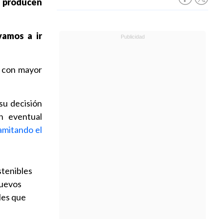
e producen
vamos a ir
s con mayor
su decisión
n eventual
amitando el
stenibles
nuevos
les que