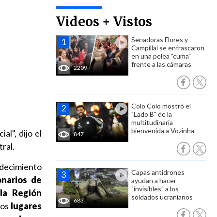
Videos + Vistos
Senadoras Flores y
Campillai se enfrascaron
en una pelea "cuma"
frente a las cámaras
2209
Colo Colo mostró el
"Lado B" de la
multitudinaria
bienvenida a Vozinha
al", dijo el
847
tral.
adecimiento
Capas antidrones
narios de
ayudan a hacer
"invisibles" a los
la Región
soldados ucranianos
683
los
lugares