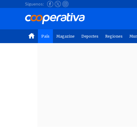
Síguenos:
País
Magazine
Deportes
Regiones
Mu