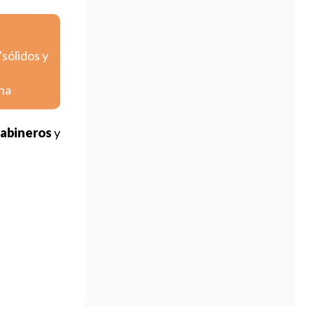
sólidos y
ana
rabineros
y
n