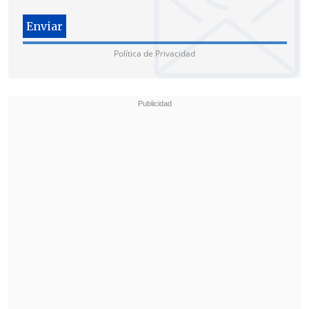
13 meses en el mundo de la construcción
y en los negocios relacionados con este
rubro,
los que son muy intensivos en
Política de Privacidad
mano de obra", dijo el analista.
"La cifra de más de 51 mil despidos por
necesidades de la empresa en enero da
cuenta de la volatilidad que hemos visto
en la recuperación de los niveles del
empleo a las tasas de prepandemia",
concluyó.