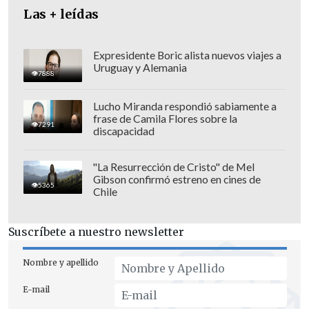
Las + leídas
Cristián Duarte,
gerente general de
Transearch y exdirector de la Bolsa
Expresidente Boric alista nuevos viajes a
Nacional de Empleo, comentó a
Uruguay y Alemania
7888
Cooperativa
que "si bien las cifras de
desempleo mostraron una leve mejoría
Lucho Miranda respondió sabiamente a
frase de Camila Flores sobre la
en el último informe trimestral del INE,
7291
discapacidad
llegando a un 8,4 por ciento, junto a un
auspicioso 4,5% de crecimiento del
"La Resurrección de Cristo" de Mel
Gibson confirmó estreno en cines de
Imacec en febrero,
este reporte hace
5365
Chile
pensar que la recuperación del empleo
será más lenta de lo que nos gustaría".
Suscríbete a nuestro newsletter
Los datos de la DT pueden relacionarse
Nombre y apellido
"en una parte importante" con
"el
E-mail
aumento del desempleo en los últimos