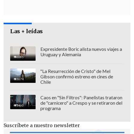
viene a restringir al máximo el uso, y yo
diría el abuso del Artículo 22
, que
mantiene a muchas personas que, sin
ser cargos de confianza y teniendo
Las + leídas
supervisión directa, tienen que estar bajo
este articulado, por lo tanto, estas
Expresidente Boric alista nuevos viajes a
Uruguay y Alemania
cuestiones
seguramente van a ser casos
6085
de judicialización
en el futuro cercano".
"La Resurrección de Cristo" de Mel
Gibson confirmó estreno en cines de
3674
Chile
Caos en "Sin Filtros": Panelistas trataron
de "carnicero" a Crespo y se retiraron del
3460
programa
Suscríbete a nuestro newsletter