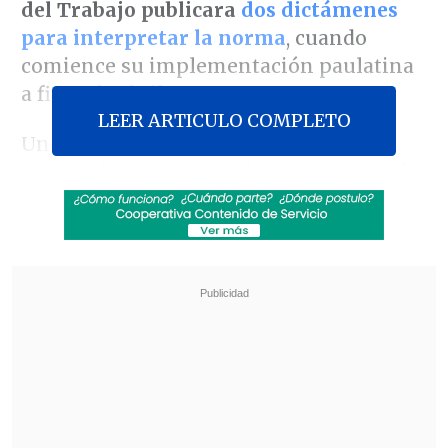
del Trabajo publicara
dos dictámenes
para interpretar la norma
, cuando
comience su implementación paulatina
a fines de abril.
LEER ARTICULO COMPLETO
Uno de los documentos se refiere a
empleados que quedarán excluidos de la
reducción, en este caso,
quienes
desempeñan cargos de confianza o de
alta responsabilidad
, así como
quienes
no cuenten con fiscalización superior
inmediata
debido a la naturaleza de sus
labores.
Revisa también
Estallido social: Gobierno confirmó que