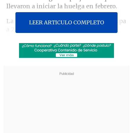
llevaron a iniciar la huelga en febrero.
La directiva de la asociación -que agrupa
LEER ARTICULO COMPLETO
a 2.500 funcionarios- argumentó que,
"salvo el aumento de los bonos por única
vez, que aumentan de 8 millones de
pesos a 11,5 millones de pesos y un par
de puntos modificados,
esta nueva oferta
mantiene los graves perjuicios que nos
obligaron a hacer efectiva la huelga".
Revisa también
Escolta del exministro Cordero frustró a
disparos un portonazo en Vitacura
Incendio en domicilio provocó la muerte de