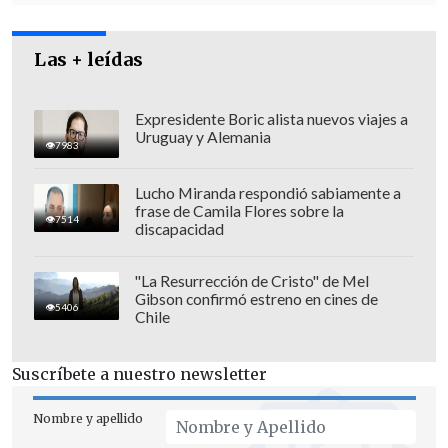
privado
que ofrece la compañía,
Medimel, que entre otros beneficios
Las + leídas
asegura una
cobertura de 100 por ciento
sin copago para las prestaciones.
Expresidente Boric alista nuevos viajes a
Uruguay y Alemania
7983
Lucho Miranda respondió sabiamente a
frase de Camila Flores sobre la
7514
discapacidad
"La Resurrección de Cristo" de Mel
Gibson confirmó estreno en cines de
5406
Chile
Suscríbete a nuestro newsletter
Nombre y apellido