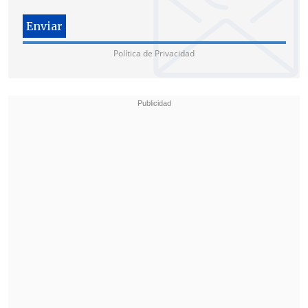
pasajes de locomoción para aCuenta".
"Nos quedan varias cosas por delante,
Política de Privacidad
como
ver el tema de las prácticas
antisindicales
que ya se constataron por
parte de la empresa, tenemos que ver
también algunas acciones con la fuerza
pública, que son varias cosas que
tenemos que revisar", dijo.
A partir de
este martes se retomará el
funcionamiento normal de los
supermercados Líder, Express de Líder y
Superbodega aCuenta.