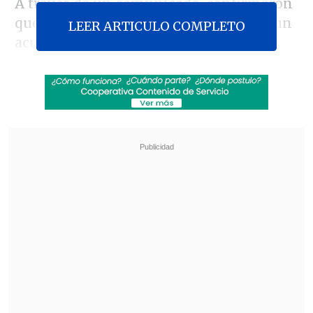
A través de un comunicado, confirmaron
que ambas partes "sellaron esta tarde un
LEER ARTICULO COMPLETO
acuerdo colectivo satisfactorio para
ambas partes", que incluye un
bono por
multifuncionalidad
, una de las
principales peticiones de los
trabajadores.
Revisa también
Escolta del exministro Cordero frustró a
disparos un portonazo en Vitacura
Incendio en domicilio provocó la muerte de
dos adultos mayores en Recoleta
Otros aspectos del acuerdo incluyen un