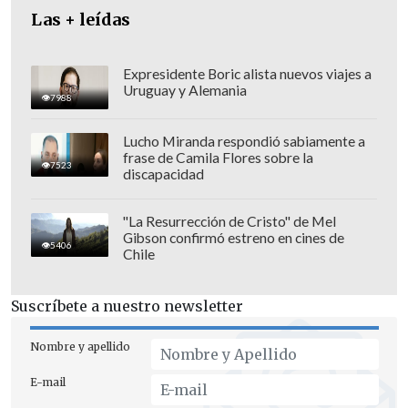
Las + leídas
Expresidente Boric alista nuevos viajes a
Uruguay y Alemania
7988
Lucho Miranda respondió sabiamente a
frase de Camila Flores sobre la
7523
discapacidad
"La Resurrección de Cristo" de Mel
Gibson confirmó estreno en cines de
El presidente del sindicato,
Juan Moreno
,
5406
Chile
destacó que "se alcanza a reponer el bono
de multifuncionalidad, que yo creo que
Suscríbete a nuestro newsletter
eso hay que rescatarlo, que marca como
precedente y segundo, también
Nombre y apellido
logramos un reajuste salarial sobre IPC
E-mail
y logramos también establecer los dos