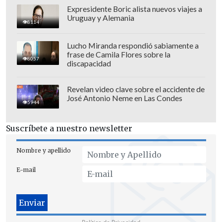
Expresidente Boric alista nuevos viajes a
Uruguay y Alemania
8114
Lucho Miranda respondió sabiamente a
frase de Camila Flores sobre la
8057
La Policía de Investigaciones señaló que
discapacidad
la Brigada Antinarcóticos Aeropuerto
quedó a cargo de las diligencias para
Revelan video clave sobre el accidente de
José Antonio Neme en Las Condes
esclarecer las circunstancias del caso y
5944
determinar el alcance de la operación.
Suscríbete a nuestro newsletter
Nombre y apellido
E-mail