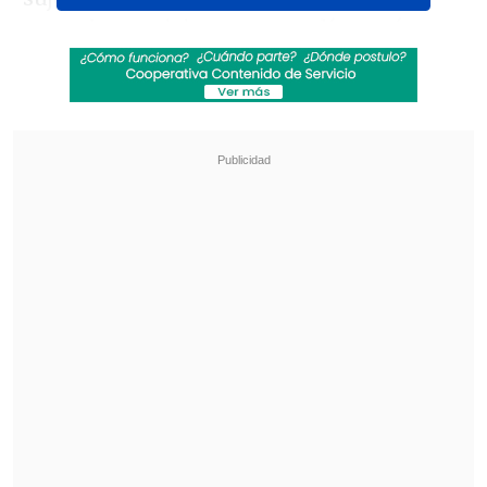
prestaba servicios para una línea aérea,
se disponía a ingresar una maleta que
contenía
sustancias ilícitas
como
equipaje para un viaje internacional.
Revisa también
Así fue el intento de encerrona repelido por el
escolta del exministro Cordero
Encuestas destacan popularidad de la ACOT
anunciada por Kast
Fue gracias al
trabajo de perros
especializados
que se logró detectar la
droga durante los controles realizados en