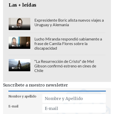
Las + leídas
Expresidente Boric alista nuevos viajes a
Uruguay y Alemania
7764
Lucho Miranda respondió sabiamente a
frase de Camila Flores sobre la
6784
discapacidad
En tanto, el Ministerio de Transportes
informó que está analizando el dictamen
"La Resurrección de Cristo" de Mel
Gibson confirmó estreno en cines de
del TLDC para tomar una decisión en el
5274
Chile
más breve plazo.
Suscríbete a nuestro newsletter
"Los equipos técnicos y legales del
Ministerio de Transportes y
Nombre y apellido
Telecomunicaciones están analizando
E-mail
las sentencias
, que generan un