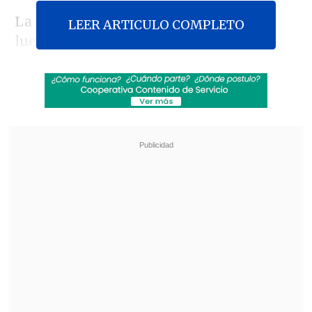
La suspensión del proceso se produjo
LEER ARTICULO COMPLETO
luego que la empresa Transanber
acusara que esta licitación impedía el
ingreso de nuevos actores y luego,
l
a
misma firma demandó al Ministerio de
Transportes.
Revisa también
Subsecretario Silva busca limitar la circulación
de dinero en efectivo en las cárceles
Extranjero fue detenido en Aeropuerto de
Santiago por intentar sobornar a carabineros
con 60 mil pesos