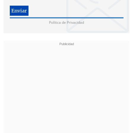
alzamiento parcial de las medidas
precautorias que mantenían suspendido
el proceso de licitación de vías para seis
Política de Privacidad
unidades de negocio de Transantiago.
Ambas resoluciones son antecedentes
que se suman a otros en estudio
vinculados a las dos demandas abiertas
en ese Tribunal", indicó la ministra de
Transportes
Gloria Hutt
.
"A partir de estos antecedentes, e
n el
más breve plazo tomaremos una
decisión que tendrá como foco contar
con el servicio de transporte público que
los usuarios de Santiago
esperan para
mejorar su calidad de vida", añadió la
cartera.