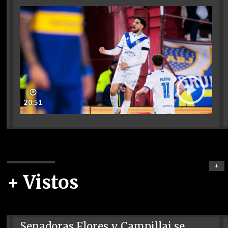
🕑
20:51
+
+ Vistos
Senadoras Flores y Campillai se