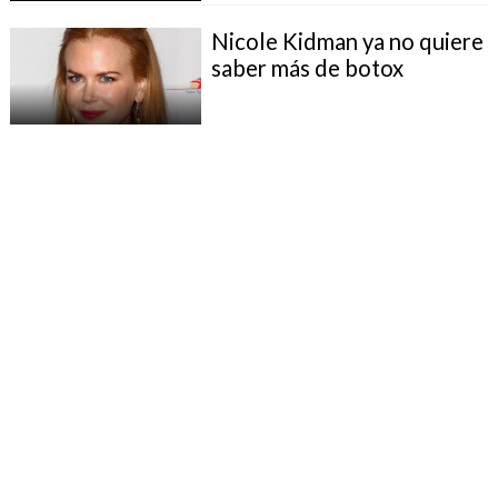
Nicole Kidman ya no quiere
saber más de botox
Operarse el mentón: la
cirugía de moda en EE.UU.
Aparecieron más víctimas
de falsa cirujana que
inyectó...
Pedro Vidal: Endeudarse
por una cirugía plástica es