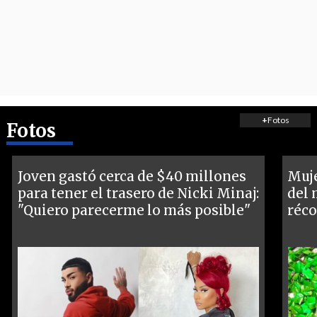
+
Fotos
Fotos
Joven gastó cerca de $40 millones
Muje
para tener el trasero de Nicki Minaj:
del 
"Quiero parecerme lo más posible"
réco