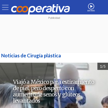
Noticias de Cirugía plástica
1/5
Viajó a México para estiramiento
de piel, pero despertó con
aumento de senos y glúteos
levantados