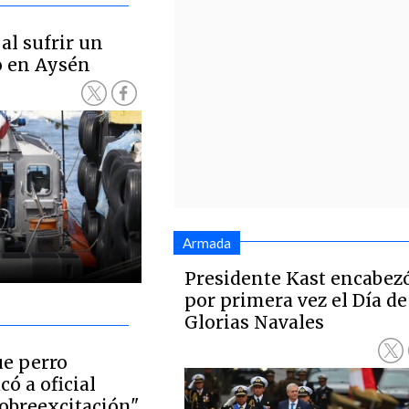
al sufrir un
o en Aysén
Armada
Presidente Kast encabez
por primera vez el Día de
Glorias Navales
e perro
ó a oficial
sobreexcitación"