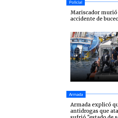
Policial
Mariscador murió 
accidente de buce
Armada
Armada explicó qu
antidrogas que atac
sufrió "estado de 