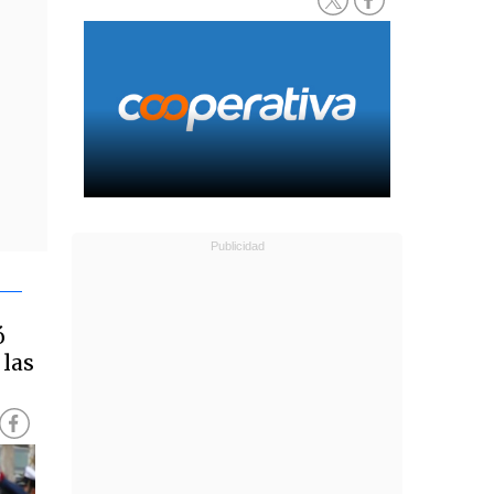
ó
 las