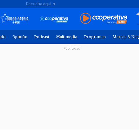
Escucha aquí ▼
ndo
Opinión
Podcast
Multimedia
Programas
Marcas & Neg