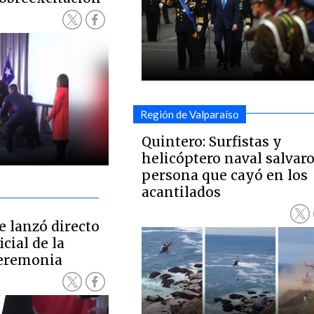
Región de Valparaíso
Quintero: Surfistas y
helicóptero naval salvar
persona que cayó en los
acantilados
e lanzó directo
icial de la
eremonia