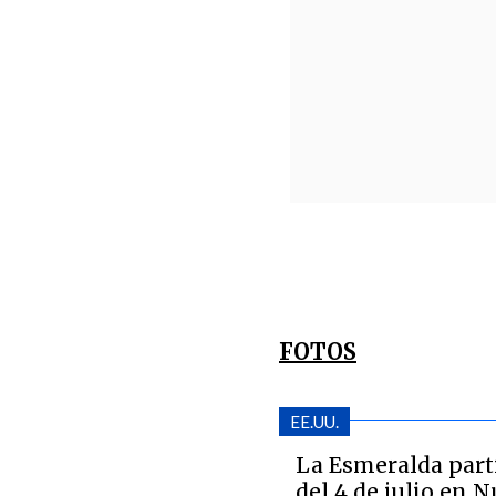
FOTOS
EE.UU.
La Esmeralda part
del 4 de julio en 