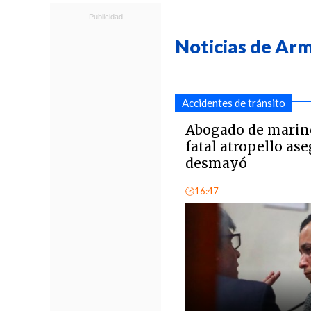
Noticias de Ar
Accidentes de tránsito
Abogado de marin
fatal atropello as
desmayó
🕑16:47