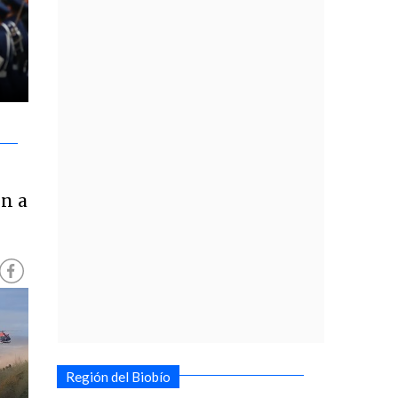
on a
Región del Biobío