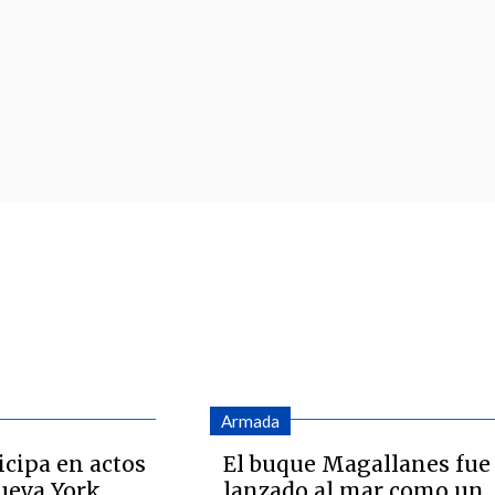
Armada
icipa en actos
El buque Magallanes fue
Nueva York
lanzado al mar como un