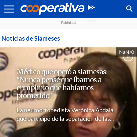
Noticias de Siameses
NaN/0
Médico que operó a siamesas:
"Nunca pensé que íbamos a
cumplir lo que habíamos
prometido"
La neuroortopedista Verónica Abdala,
Síguenos:
que participó de la separación de las...