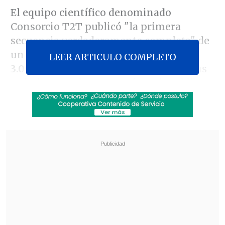
El equipo científico denominado
Consorcio T2T publicó "la primera
secuencia verdaderamente completa" de
un genoma humano,
compuesto por
LEER ARTICULO COMPLETO
3.055 millones de nucleótidos
, las letras
químicas con las que está escrito el libro
de instrucciones de una persona y los
autores calculan que el 8% del genoma
estaba todavía sin leer, según
El País
.
Revisa también
Brote de ébola en RD del Congo roza los 2.000
muertos
Congreso Futuro: Joven chilena es la primera
embajadora latinoamericana de física cuántica