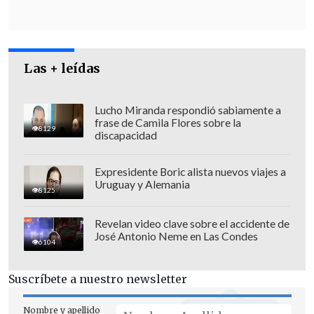
Las + leídas
Lucho Miranda respondió sabiamente a
frase de Camila Flores sobre la
8129
discapacidad
Expresidente Boric alista nuevos viajes a
Uruguay y Alemania
8125
Revelan video clave sobre el accidente de
José Antonio Neme en Las Condes
Para leer este genoma los investigadores
6104
han utilizado técnicas de vanguardia,
Suscríbete a nuestro newsletter
como los secuenciadores de la empresa
británica Oxford Nanopore, unos
Nombre y apellido