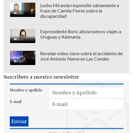
Lucho Miranda respondió sabiamente a
frase de Camila Flores sobre la
8132
discapacidad
Expresidente Boric alista nuevos viajes a
Los investigadores lograron entonces
Uruguay y Alemania
8125
"observar
células cutáneas preservadas
desde hace 125 millones de años", las
Revelan video clave sobre el accidente de
José Antonio Neme en Las Condes
cuales indicaban "la presencia de
púas
6105
huecas y córneas en gran parte de su
Suscríbete a nuestro newsletter
cuerpo
", comparables a las de los
puercoespines actuales por su función
Nombre y apellido
de disuasión.
E-mail
Estas protuberancias demuestran
además un
mecanismo de defensa
evolutivo inédito hasta ahora en los