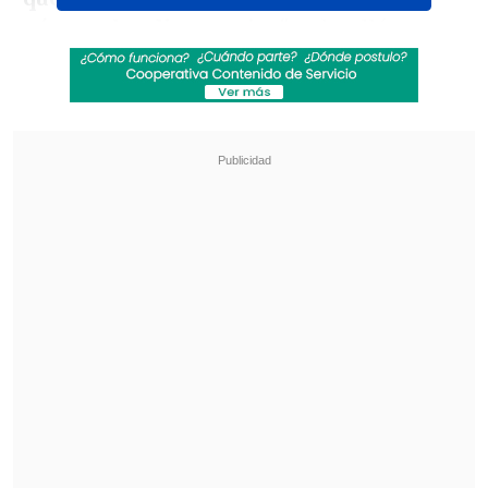
púas en los dinosaurios
" y detalló que
los científicos han bautizado a esta
nueva especie como
'Haolong dongi'
en
honor a Dong Zhiming, pionero de la
paleontología china.
Revisa también
Brote de ébola en RD del Congo roza los 2.000
muertos
Congreso Futuro: Joven chilena es la primera
embajadora latinoamericana de física cuántica
El descubrimiento se publicó este mismo
viernes en la revista 'Nature Ecology &