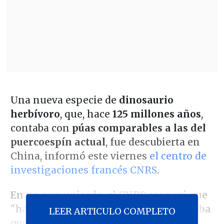
Una nueva especie de
dinosaurio
herbívoro
, que, hace
125 millones años
,
contaba con
púas comparables a las del
puercoespín actual
, fue descubierta en
China, informó este viernes
el centro de
investigaciones francés CNRS
.
En un comunicado, el CNRS aseguró que
"hasta ahora,
no existía ninguna prueba
LEER ARTICULO COMPLETO
que atestiguara la existencia de tales