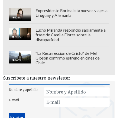
Expresidente Boric alista nuevos viajes a
Uruguay y Alemania
8018
Lucho Miranda respondió sabiamente a
frase de Camila Flores sobre la
7655
discapacidad
"La Resurrección de Cristo" de Mel
Gibson confirmó estreno en cines de
5433
Chile
Finalmente realizó una crítica a los
Suscríbete a nuestro newsletter
países que más contaminan, ya que -
señaló-
"no estuvieron a la altura del
Nombre y apellido
desafío y siguen en deuda"
. Asimismo,
E-mail
aseguró que "Chile seguirá impulsando
esta causa".